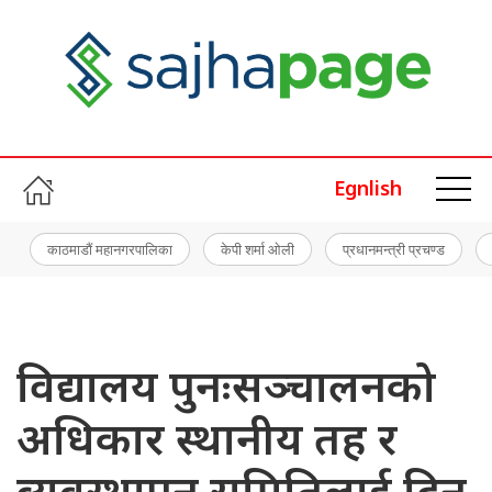
Egnlish
काठमाडौं महानगरपालिका
केपी शर्मा ओली
प्रधानमन्त्री प्रचण्ड
विद्यालय पुनःसञ्चालनको
अधिकार स्थानीय तह र