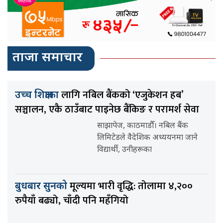
ताजा समाचार
लागि नबिल बैंकको ‘एजुकेशन हब’
उच्च शिक्षाका
सञ्चालन, एकै ठाउँबाट पाइनेछ बैंकिङ र परामर्श सेवा
साझापेज, काठमाडौँ। नबिल बैंक
लिमिटेडले वैदेशिक अध्ययनमा जाने
विद्यार्थी, उनीहरूका
मूल्यमा भारी वृद्धि: तोलामा ४,२००
बुधबार सुनको
रुपैयाँ बढ्यो, चाँदी पनि महँगियो