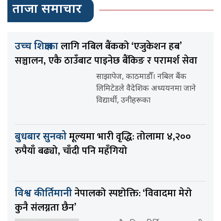
ताजा समाचार
लागि नबिल बैंकको ‘एजुकेशन हब’
उच्च शिक्षाका
सञ्चालन, एकै ठाउँबाट पाइनेछ बैंकिङ र परामर्श सेवा
साझापेज, काठमाडौँ। नबिल बैंक
लिमिटेडले वैदेशिक अध्ययनमा जाने
विद्यार्थी, उनीहरूका
मूल्यमा भारी वृद्धि: तोलामा ४,२००
बुधबार सुनको
रुपैयाँ बढ्यो, चाँदी पनि महँगियो
नेपालको स्पष्टोक्ति: ‘विवादमा मेरो
विश्व कीर्तिमानी
कुनै संलग्नता छैन’