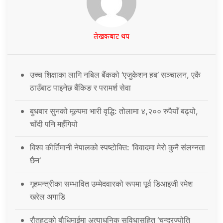
लेखकबाट थप
उच्च शिक्षाका लागि नबिल बैंकको ‘एजुकेशन हब’ सञ्चालन, एकै
ठाउँबाट पाइनेछ बैंकिङ र परामर्श सेवा
बुधबार सुनको मूल्यमा भारी वृद्धि: तोलामा ४,२०० रुपैयाँ बढ्यो,
चाँदी पनि महँगियो
विश्व कीर्तिमानी नेपालको स्पष्टोक्ति: ‘विवादमा मेरो कुनै संलग्नता
छैन’
गृहमन्त्रीका सम्भावित उम्मेदवारको रूपमा पूर्व डिआइजी रमेश
खरेल अगाडि
रौतहटको बौधिमाईमा अत्याधुनिक सुविधासहित ‘चन्द्रज्योति