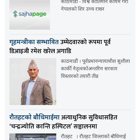
काठमाडौ - विश्व कीर्तिमान कायम गरी
नेपालको शिर उच्च राख्न
उम्मेदवारको रूपमा पूर्व
गृहमन्त्रीका सम्भावित
डिआइजी रमेश खरेल अगाडि
काठमाडौं । पूर्वप्रधानन्यायाधीश सुशीला
कार्की नेतृत्वकोअन्तरिम सरकार
विस्तारको तयारी तीव्र
अत्याधुनिक सुविधासहित
रौतहटको बौधिमाईमा
‘चन्द्रज्योति कान्ति हस्पिटल’ सञ्चालनमा
रौतहट । रौतहट जिल्लाको बौधिमाई