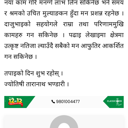
नयाँ काम गरि मनग्गे लाभ लिन सकिनेछ भने समय
र श्रमको उचित मुल्याङकन हुँदा मन प्रशन्न रहनेछ ।
दाजुभाईको सहयोगले राम्रा तथा परिणाममुखि
कामहरु गर्न सकिनेछ । पढाई लेखाईमा क्षेत्रमा
उत्कृष्ट नतिजा ल्याउँदै सबैको मन आफुतिर आकर्शित
गर्न सकिनेछ ।
तपाईको दिन शुभ रहोस् ।
ज्योतिषी तारानाथ भण्डारी ।