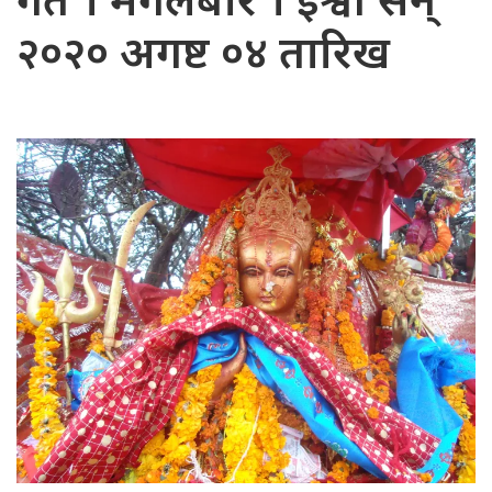
गते । मंगलबार । ईश्वी सन्
२०२० अगष्ट ०४ तारिख