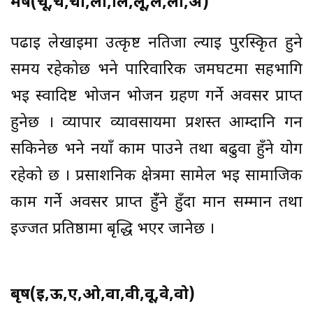
मेष(चू,चे,चो,ला,लि,लू,ले,लो,अ)
पढाई लेखाईमा उत्कृष्ट नतिजा ल्याई पुरस्किृत हुने
समय रहेकोछ भने पारिवारिक जमघटमा सहभागि
भई स्वादिष्ट भोजन भोजन ग्रहण गर्ने अवसर प्राप्त
हुनेछ । व्यापार व्यावसायमा प्रशस्त आम्दानि गर्न
सकिनेछ भने नयाँ काम पाउने तथा बढुवा हुँने योग
रहेको छ । प्रसाशनिक क्षेत्रमा सामेल भई सामाजिक
काम गर्ने अवसर प्राप्त हुँँने हुँदा मान सम्मान तथा
ईज्जत प्रतिष्ठामा बृद्धि भएर जानेछ ।
बृष(ई,ऊ,ए,ओ,वा,वी,वू,वे,वो)