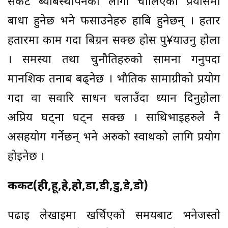
संकट ब्याबस्थापनका लागी चालिएका प्रयासमा
बाधा हुनेछ भने फसाउनेहरु हाबि हुनेछन् । हतार
हतारमा काम गर्दा बिग्रन सक्छ होस पु¥याउनु होला
। समस्या तथा चुनौतिहरुको सामना गर्नुपर्दा
मानशिक तनाब बढ्नेछ । भौतिक सामाग्रीको प्रयोग
गर्दा वा सवारि साधन चलाउँदा ध्यान दिनुहोला
अप्रिय घट्ना घट्न सक्छ । साथिभाईहरुले नै
असहयोग गर्नेछन् भने अरुको स्वार्थको लागि प्रयोग
होईनेछ ।
कर्कट(ही,हू,हे,हो,डा,डी,डु,डे,डो)
पढाई लेखाईमा खर्चिएको समयबाट भनेजस्तो