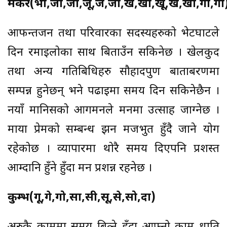
मकर(भो,जा,जी,जू,जे,जो,ख,खी,खू,खे,खो,गा,गी
आफन्तजन तथा परिवारका सदस्यहरुको भेटघाटले
दिन रमाईलोका साथ बिताउँन सकिनेछ । खेलकुद
तथा अन्य गतिबिधिहरु सौहार्दपुर्ण बाताबरणमा
सम्पन्न हुनेछन् भने पढाईमा समय दिन सकिनेछैन ।
नयाँ मानिसको आगमनले मनमा उत्साह जाग्नेछ ।
माया प्रेमको सम्बन्ध झन मजभुत हुँदै जाने योग
रहेकोछ । व्यापारमा थोरै समय दिएपनि प्रशस्त
आम्दानि हुँने हुँदा मन प्रशन्न रहनेछ ।
कुम्भ(गू,गे,गो,सा,सी,सू,से,सो,दा)