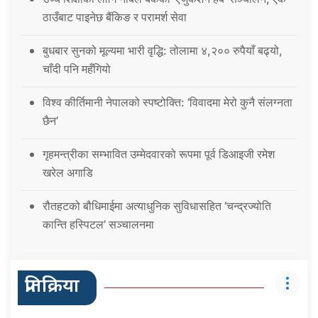
ठाउँबाट पाइनेछ बैंकिङ र परामर्श सेवा
बुधबार सुनको मूल्यमा भारी वृद्धि: तोलामा ४,२०० रुपैयाँ बढ्यो,
चाँदी पनि महँगियो
विश्व कीर्तिमानी नेपालको स्पष्टोक्ति: ‘विवादमा मेरो कुनै संलग्नता
छैन’
गृहमन्त्रीका सम्भावित उम्मेदवारको रूपमा पूर्व डिआइजी रमेश
खरेल अगाडि
रौतहटको बौधिमाईमा अत्याधुनिक सुविधासहित ‘चन्द्रज्योति
कान्ति हस्पिटल’ सञ्चालनमा
प्रतिक्रिया