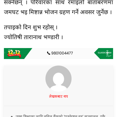
सक्नेछन् । परिवारका साथ रमाईलो बाताबरणमा
जमघट भई मिष्टान्न भोजन ग्रहण गर्ने अवसर जुर्नेछ ।
तपाईको दिन शुभ रहोस् ।
ज्योतिषी तारानाथ भण्डारी ।
लेखकबाट थप
उच्च शिक्षाका लागि नबिल बैंकको ‘एजुकेशन हब’ सञ्चालन, एकै