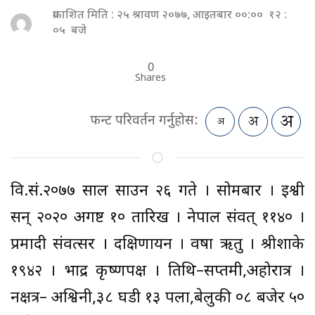
प्रकाशित मिति : २५ श्रावण २०७७, आइतबार ००:०० १२ :
०५ बजे
0
Shares
फन्ट परिवर्तन गर्नुहोस:
वि.सं.२०७७ साल साउन २६ गते । सोमबार । ईश्वी
सन् २०२० अगष्ट १० तारिख । नेपाल संवत् ११४० ।
प्रमादी संवत्सर । दक्षिणायन । वर्षा ऋतु । श्रीशाके
१९४२ । भाद्र कृष्णपक्ष । तिथि–सप्तमी,अहोरात्र ।
नक्षत्र– अश्विनी,३८ घडी १३ पला,बेलुकी ०८ बजेर ५०