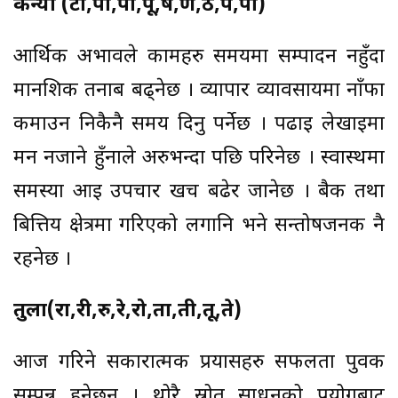
कन्या (टो,पा,पी,पू,ष,ण,ठ,पे,पो)
आर्थिक अभावले कामहरु समयमा सम्पादन नहुँदा
मानशिक तनाब बढ्नेछ । व्यापार व्यावसायमा नाँफा
कमाउन निकैनै समय दिनु पर्नेछ । पढाई लेखाईमा
मन नजाने हुँनाले अरुभन्दा पछि परिनेछ । स्वास्थमा
समस्या आई उपचार खर्च बढेर जानेछ । बैक तथा
बित्तिय क्षेत्रमा गरिएको लगानि भने सन्तोषजनक नै
रहनेछ ।
तुला(रा,री,रु,रे,रो,ता,ती,तू,ते)
आज गरिने सकारात्मक प्रयासहरु सफलता पुर्वक
सम्पन्न हुनेछन् । थोरै स्रोत साधनको प्रयोगबाट