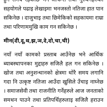
हुँने समय रहेकोछ भने आफन्त तथा गुरुवर्गहरुको
सहयोगले पढाई लेखाईमा भनजस्तो नतिजा हात पार्न
सकिनेछ । दाजुभाई तथा छिमेकिको सहकार्यमा राम्रा
तथा परिणाममुखि काम गर्न सकिनेछ ।
मीन(दी,दू,थ,झ,ञ,दे,दो,चा,ची)
नयाँ नयाँ कामको प्रस्ताब आउँनेछ भने आर्थिक
ब्याबस्थापनका मुद्दाहरु सजिलै हल गर्न सकिनेछ ।
खोज तथा अनुशन्धानको क्षेत्रमा थोरै समय लगानि
गर्दा नि उत्कृष्ट नतिजा आउँदा खुसिले उँचाई नाघ्नेछ
। समाजसेवी तथा राजनीति गर्नेहरुले आज जनताको
समर्थन पाउने तथा प्रतिपर्धिहरुलाई सजिलै हराउन