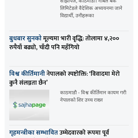
साझापेज, काठमाडौँ। नबिल बैंक
लिमिटेडले वैदेशिक अध्ययनमा जाने
विद्यार्थी, उनीहरूका
मूल्यमा भारी वृद्धि: तोलामा ४,२००
बुधबार सुनको
रुपैयाँ बढ्यो, चाँदी पनि महँगियो
नेपालको स्पष्टोक्ति: ‘विवादमा मेरो
विश्व कीर्तिमानी
कुनै संलग्नता छैन’
काठमाडौ - विश्व कीर्तिमान कायम गरी
नेपालको शिर उच्च राख्न
उम्मेदवारको रूपमा पूर्व
गृहमन्त्रीका सम्भावित