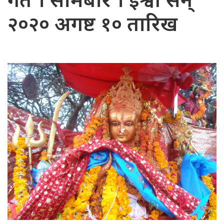
गते । सोमबार । ईश्वी सन्
२०२० अगष्ट १० तारिख