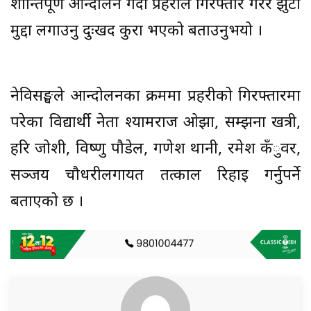
शान्तिपूर्ण आन्दोलन गर्दा प्रहरीले गिरफ्तार गरेर झुटा
मुद्दा लगाउनु दुःखद कुरा भएको बताउनुभयो ।
नेविसङ्घले आन्दोलनका क्रममा प्रहरीको गिरफ्तारमा
परेका विद्यार्थी नेता श्यामराज ओझा, सम्झना खत्री,
हरि जोशी, विष्णु पौडेल, गणेश थानी, रमेश कँुवर,
सञ्जय चौधरीलगायत तत्काल रिहाइ गर्नुपर्ने
बताएको छ ।