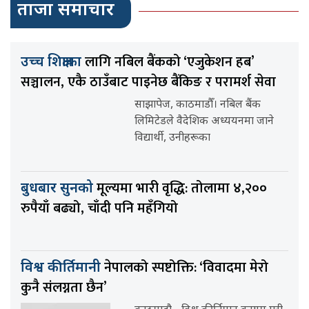
ताजा समाचार
लागि नबिल बैंकको ‘एजुकेशन हब’
उच्च शिक्षाका
सञ्चालन, एकै ठाउँबाट पाइनेछ बैंकिङ र परामर्श सेवा
साझापेज, काठमाडौँ। नबिल बैंक
लिमिटेडले वैदेशिक अध्ययनमा जाने
विद्यार्थी, उनीहरूका
मूल्यमा भारी वृद्धि: तोलामा ४,२००
बुधबार सुनको
रुपैयाँ बढ्यो, चाँदी पनि महँगियो
नेपालको स्पष्टोक्ति: ‘विवादमा मेरो
विश्व कीर्तिमानी
कुनै संलग्नता छैन’