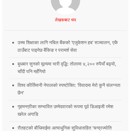
लेखकबाट थप
उच्च शिक्षाका लागि नबिल बैंकको ‘एजुकेशन हब’ सञ्चालन, एकै
ठाउँबाट पाइनेछ बैंकिङ र परामर्श सेवा
बुधबार सुनको मूल्यमा भारी वृद्धि: तोलामा ४,२०० रुपैयाँ बढ्यो,
चाँदी पनि महँगियो
विश्व कीर्तिमानी नेपालको स्पष्टोक्ति: ‘विवादमा मेरो कुनै संलग्नता
छैन’
गृहमन्त्रीका सम्भावित उम्मेदवारको रूपमा पूर्व डिआइजी रमेश
खरेल अगाडि
रौतहटको बौधिमाईमा अत्याधुनिक सुविधासहित ‘चन्द्रज्योति