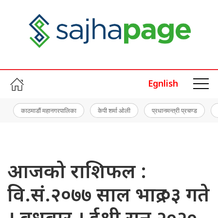
Egnlish
काठमाडौं महानगरपालिका
केपी शर्मा ओली
प्रधानमन्त्री प्रचण्ड
आजको राशिफल :
वि.सं.२०७७ साल भाद्र ०३ गते