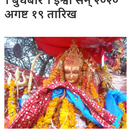
। बुधबार । ईश्वी सन् २०२०
अगष्ट १९ तारिख