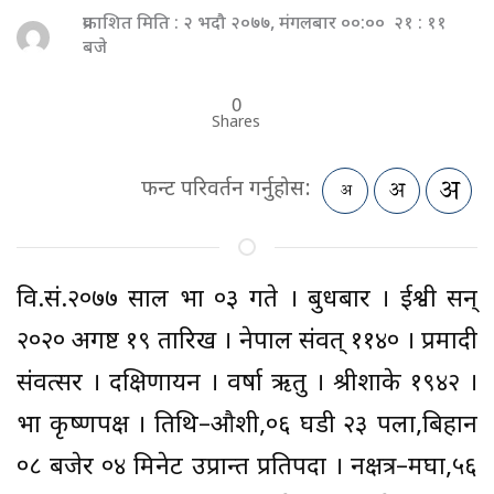
प्रकाशित मिति : २ भदौ २०७७, मंगलबार ००:०० २१ : ११
बजे
0
Shares
फन्ट परिवर्तन गर्नुहोस:
वि.सं.२०७७ साल भाद्र ०३ गते । बुधबार । ईश्वी सन्
२०२० अगष्ट १९ तारिख । नेपाल संवत् ११४० । प्रमादी
संवत्सर । दक्षिणायन । वर्षा ऋतु । श्रीशाके १९४२ ।
भाद्र कृष्णपक्ष । तिथि–औशी,०६ घडी २३ पला,बिहान
०८ बजेर ०४ मिनेट उप्रान्त प्रतिपदा । नक्षत्र–मघा,५६