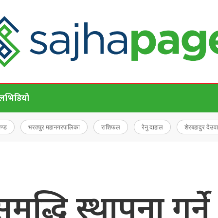
ेल
भिडियो
चण्ड
भरतपुर महानगरपालिका
राशिफल
रेनु दाहाल
शेरबहादुर देउवा
समृद्धि स्थापना गर