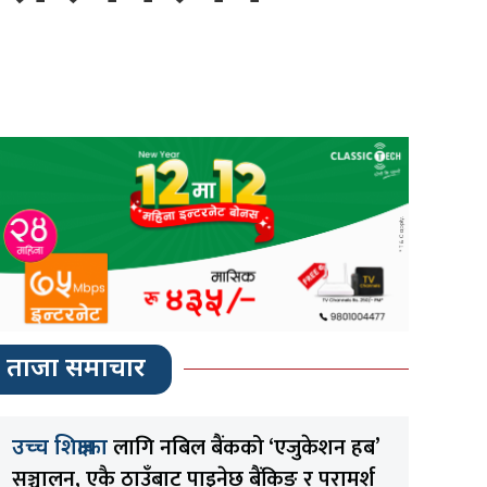
ताजा समाचार
लागि नबिल बैंकको ‘एजुकेशन हब’
उच्च शिक्षाका
सञ्चालन, एकै ठाउँबाट पाइनेछ बैंकिङ र परामर्श