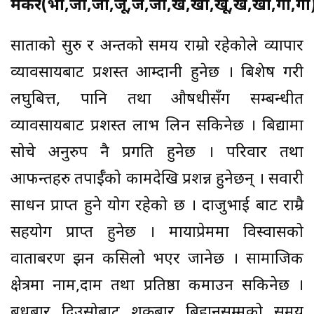
मकर(भो,जा,जी,जू,जे,जो,ख,खी,खू,खे,खो,गा,गी
साताको सुरु र अन्तको समय राम्रो रहेकोले व्यापार
व्यावसायबाट प्रशस्त आम्दानी हुनेछ । बिशेष गरी
लघुबित्त, पानि तथा औषधीसँग सम्बन्धीत
व्यावसायबाट प्रशस्त लाभ लिन सकिनेछ । बिद्यामा
सोचे अनुरुप नै प्रगति हुनेछ । परिवार तथा
आफन्तहरु तपार्ईँको कामदेखि प्रशन्न हुनेछन् । सवारी
साधन प्राप्त हुने योग रहेको छ । दाजुभाई बाट राम्रै
सहयोग प्राप्त हुनेछ । मायाप्रेममा विस्वासको
वाताबरण झन कसिलो भएर जानेछ । सामाजिक
क्षेत्रमा नाम,दाम तथा प्रतिष्ठा कमाउन सकिनेछ ।
बुधबार दिउसोबाट शुक्रबार बिहानसम्मको समय