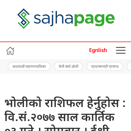
Egnlish
काठमाडौं महानगरपालिका
केपी शर्मा ओली
प्रधानमन्त्री प्रचण्ड
भोलीको राशिफल हेर्नुहोस :
वि.सं.२०७७ साल कार्तिक