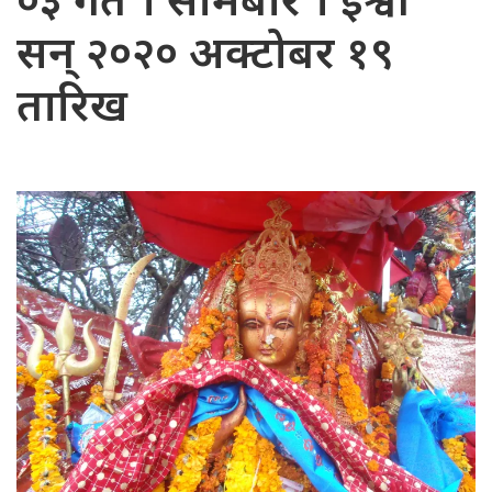
०३ गते । सोमबार । ईश्वी
सन् २०२० अक्टोबर १९
तारिख