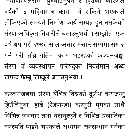
निर्माणस्थलसम्म पु¥याउनुपर्ने र हिउँका कारणले
वर्षको ६ महिनामात्र काम गर्न सकिने भएकाले
तोकिएको समयमै निर्माण कार्य सम्पन्न हुन नसकेको
संरक्षण अधिकृत तिवारीले बताउनुभयो । सम्झौता एक
वर्ष थप गरी २०७८ साल असार मसान्तसम्ममा सम्पन्न
गर्ने गरी तीव्र गतिमा काम भइरहेको कञ्चनजङ्घा
संरक्षण क्षेत्र व्यवस्थापन परिषद्का निवर्तमान अध्यक्ष
खगेन्द्र फेम्बू लिम्बूले बताउनुभयो ।
कञ्चनजङघा संरक्षण क्षेत्रभित्र विश्वको दुर्लभ वन्यजन्तु
हिउँचितुवा, हाब्रे (रेडपान्डा) कस्तुरी मृगका साथै
विभिन्न जनवार तथा चराचुरुङ्गी र विभिन्न प्रजातिका
वनस्पति पाइने भएकाले अध्ययन अनुसन्धान गर्नका