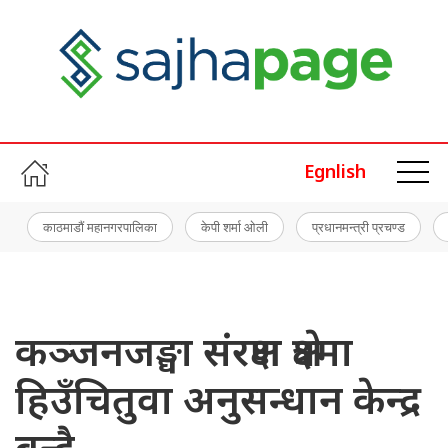
Egnlish
काठमाडौं महानगरपालिका
केपी शर्मा ओली
प्रधानमन्त्री प्रचण्ड
कञ्जनजङ्घा संरक्षण क्षेत्रमा
हिउँचितुवा अनुसन्धान केन्द्र