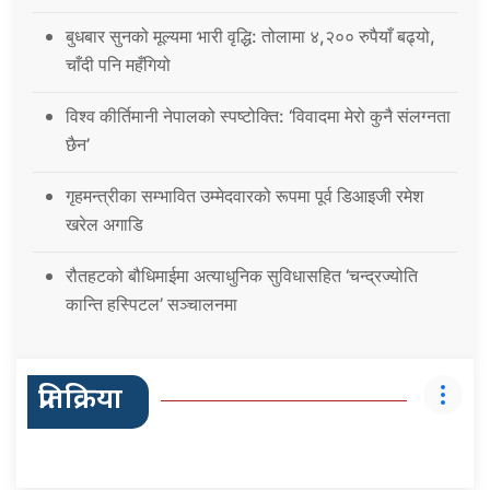
बुधबार सुनको मूल्यमा भारी वृद्धि: तोलामा ४,२०० रुपैयाँ बढ्यो,
चाँदी पनि महँगियो
विश्व कीर्तिमानी नेपालको स्पष्टोक्ति: ‘विवादमा मेरो कुनै संलग्नता
छैन’
गृहमन्त्रीका सम्भावित उम्मेदवारको रूपमा पूर्व डिआइजी रमेश
खरेल अगाडि
रौतहटको बौधिमाईमा अत्याधुनिक सुविधासहित ‘चन्द्रज्योति
कान्ति हस्पिटल’ सञ्चालनमा
प्रतिक्रिया