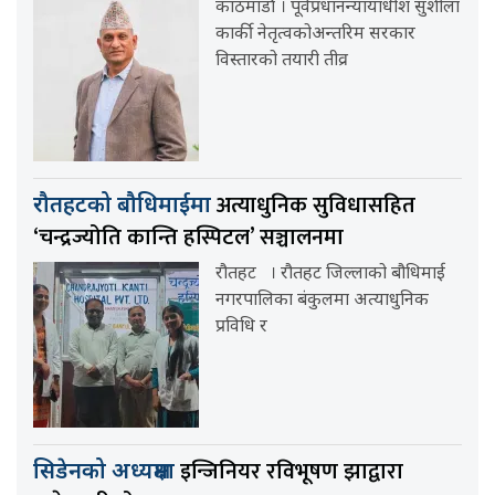
काठमाडौं । पूर्वप्रधानन्यायाधीश सुशीला
कार्की नेतृत्वकोअन्तरिम सरकार
विस्तारको तयारी तीव्र
अत्याधुनिक सुविधासहित
रौतहटको बौधिमाईमा
‘चन्द्रज्योति कान्ति हस्पिटल’ सञ्चालनमा
रौतहट । रौतहट जिल्लाको बौधिमाई
नगरपालिका बंकुलमा अत्याधुनिक
प्रविधि र
इन्जिनियर रविभूषण झाद्वारा
सिडेनको अध्यक्षमा