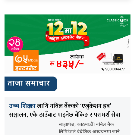
ताजा समाचार
लागि नबिल बैंकको ‘एजुकेशन हब’
उच्च शिक्षाका
सञ्चालन, एकै ठाउँबाट पाइनेछ बैंकिङ र परामर्श सेवा
साझापेज, काठमाडौँ। नबिल बैंक
लिमिटेडले वैदेशिक अध्ययनमा जाने