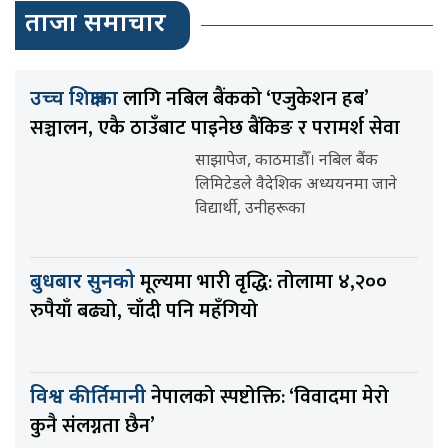
ताजा समाचार
लागि नबिल बैंकको ‘एजुकेशन हब’
उच्च शिक्षाका
सञ्चालन, एकै ठाउँबाट पाइनेछ बैंकिङ र परामर्श सेवा
साझापेज, काठमाडौँ। नबिल बैंक
लिमिटेडले वैदेशिक अध्ययनमा जाने
विद्यार्थी, उनीहरूका
मूल्यमा भारी वृद्धि: तोलामा ४,२००
बुधबार सुनको
रुपैयाँ बढ्यो, चाँदी पनि महँगियो
नेपालको स्पष्टोक्ति: ‘विवादमा मेरो
विश्व कीर्तिमानी
कुनै संलग्नता छैन’