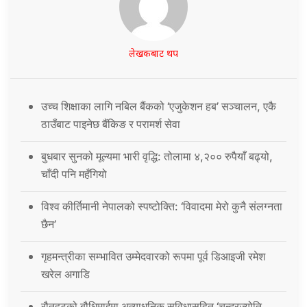
लेखकबाट थप
उच्च शिक्षाका लागि नबिल बैंकको ‘एजुकेशन हब’ सञ्चालन, एकै
ठाउँबाट पाइनेछ बैंकिङ र परामर्श सेवा
बुधबार सुनको मूल्यमा भारी वृद्धि: तोलामा ४,२०० रुपैयाँ बढ्यो,
चाँदी पनि महँगियो
विश्व कीर्तिमानी नेपालको स्पष्टोक्ति: ‘विवादमा मेरो कुनै संलग्नता
छैन’
गृहमन्त्रीका सम्भावित उम्मेदवारको रूपमा पूर्व डिआइजी रमेश
खरेल अगाडि
रौतहटको बौधिमाईमा अत्याधुनिक सुविधासहित ‘चन्द्रज्योति