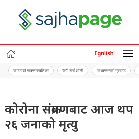
Egnlish
काठमाडौं महानगरपालिका
केपी शर्मा ओली
प्रधानमन्त्री प्रचण्ड
कोरोना संक्रमणबाट आज थप
२६ जनाको मृत्यु