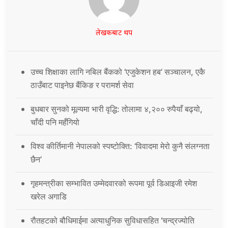
लेखकबाट थप
उच्च शिक्षाका लागि नबिल बैंकको ‘एजुकेशन हब’ सञ्चालन, एकै
ठाउँबाट पाइनेछ बैंकिङ र परामर्श सेवा
बुधबार सुनको मूल्यमा भारी वृद्धि: तोलामा ४,२०० रुपैयाँ बढ्यो,
चाँदी पनि महँगियो
विश्व कीर्तिमानी नेपालको स्पष्टोक्ति: ‘विवादमा मेरो कुनै संलग्नता
छैन’
गृहमन्त्रीका सम्भावित उम्मेदवारको रूपमा पूर्व डिआइजी रमेश
खरेल अगाडि
रौतहटको बौधिमाईमा अत्याधुनिक सुविधासहित ‘चन्द्रज्योति