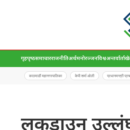
गृहपृष्‍ठ
समाचार
राजनीति
अर्थ
मनोरञ्जन
विश्व
अन्तर्वार्ता
ख
काठमाडौं महानगरपालिका
केपी शर्मा ओली
प्रधानमन्त्री प्र
लकडाउन उल्लंघ