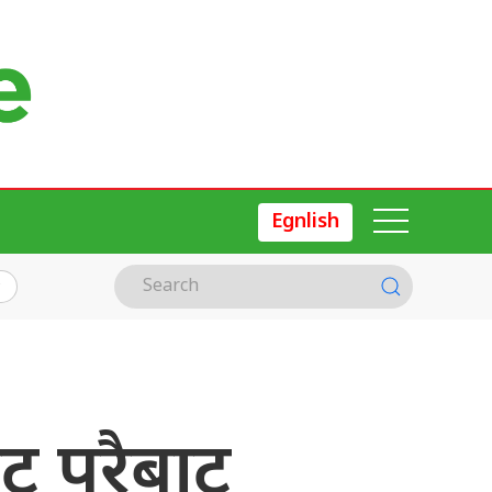
Egnlish
ट परैबाट