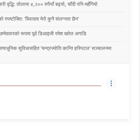
ारी वृद्धि: तोलामा ४,२०० रुपैयाँ बढ्यो, चाँदी पनि महँगियो
ो स्पष्टोक्ति: ‘विवादमा मेरो कुनै संलग्नता छैन’
 उम्मेदवारको रूपमा पूर्व डिआइजी रमेश खरेल अगाडि
्याधुनिक सुविधासहित ‘चन्द्रज्योति कान्ति हस्पिटल’ सञ्चालनमा