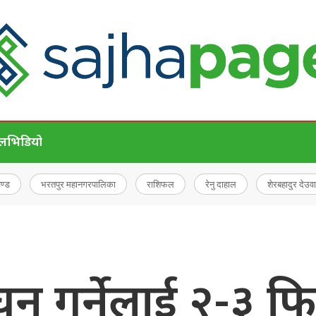
ेल
भिडियो
चण्ड
भरतपुर महानगरपालिका
राशिफल
रेनु दाहाल
शेरबहादुर देउवा
न गर्नेलाई २-३ फि