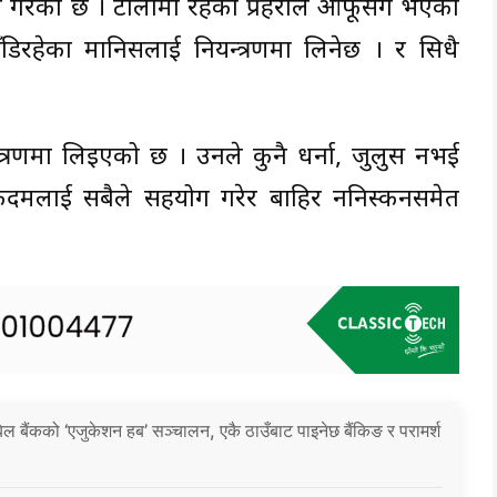
न गरेको छ । टोलीमा रहेका प्रहरीले आफूसँग भएको
िरहेका मानिसलाई नियन्त्रणमा लिनेछ । र सिधै
्रणमा लिइएको छ । उनले कुनै धर्ना, जुलुस नभई
कदमलाई सबैले सहयोग गरेर बाहिर ननिस्कनसमेत
िल बैंकको ‘एजुकेशन हब’ सञ्चालन, एकै ठाउँबाट पाइनेछ बैंकिङ र परामर्श