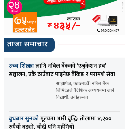
ताजा समाचार
लागि नबिल बैंकको ‘एजुकेशन हब’
उच्च शिक्षाका
सञ्चालन, एकै ठाउँबाट पाइनेछ बैंकिङ र परामर्श सेवा
साझापेज, काठमाडौँ। नबिल बैंक
लिमिटेडले वैदेशिक अध्ययनमा जाने
विद्यार्थी, उनीहरूका
मूल्यमा भारी वृद्धि: तोलामा ४,२००
बुधबार सुनको
रुपैयाँ बढ्यो, चाँदी पनि महँगियो