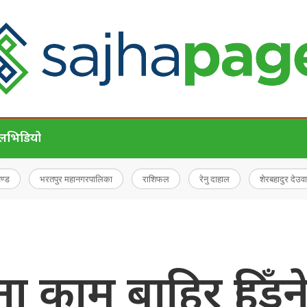
ेल
भिडियो
चण्ड
भरतपुर महानगरपालिका
राशिफल
रेनु दाहाल
शेरबहादुर देउवा
 काम बाहिर हिँड्