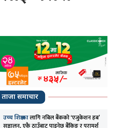
ताजा समाचार
लागि नबिल बैंकको ‘एजुकेशन हब’
उच्च शिक्षाका
सञ्चालन, एकै ठाउँबाट पाइनेछ बैंकिङ र परामर्श