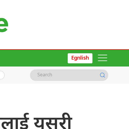
Egnlish
नेलाई यसरी