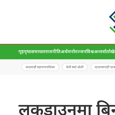
गृहपृष्‍ठ
समाचार
राजनीति
अर्थ
मनोरञ्जन
विश्व
अन्तर्वार्ता
ख
काठमाडौं महानगरपालिका
केपी शर्मा ओली
प्रधानमन्त्री प्र
लकडाउनमा बिना