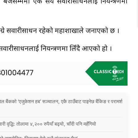
११ बजेसम्ममा एक सय सवारीसाधनलाई नियन्त्रणमा
पाङ्ग्रे सवारीसाधन रहेको महाशाखाले जनाएको छ ।
वारीसाधनलाई नियन्त्रणमा लिँदै आएको हो ।
िल बैंकको ‘एजुकेशन हब’ सञ्चालन, एकै ठाउँबाट पाइनेछ बैंकिङ र परामर्श
ारी वृद्धि: तोलामा ४,२०० रुपैयाँ बढ्यो, चाँदी पनि महँगियो