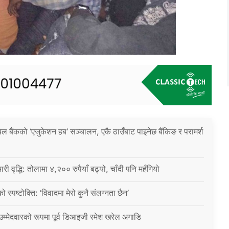
िल बैंकको ‘एजुकेशन हब’ सञ्चालन, एकै ठाउँबाट पाइनेछ बैंकिङ र परामर्श
ारी वृद्धि: तोलामा ४,२०० रुपैयाँ बढ्यो, चाँदी पनि महँगियो
ो स्पष्टोक्ति: ‘विवादमा मेरो कुनै संलग्नता छैन’
 उम्मेदवारको रूपमा पूर्व डिआइजी रमेश खरेल अगाडि