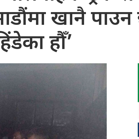
माडौंमा खानै पाउ
ंडेका हौँ’