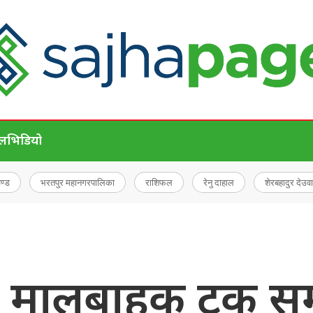
ेल
भिडियो
चण्ड
भरतपुर महानगरपालिका
राशिफल
रेनु दाहाल
शेरबहादुर देउवा
९ मालबाहक ट्रक समात