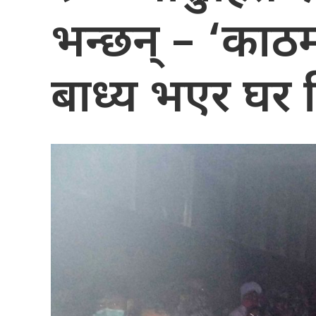
भन्छन् – ‘काठ
बाध्य भएर घर हि