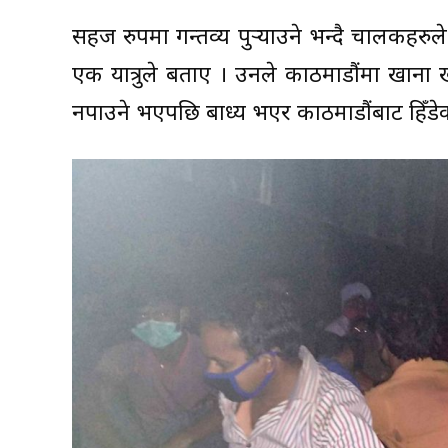
सहज रुपमा गन्तव्य पुर्‍याउने भन्दै चालकहरुले
एक यात्रुले बताए । उनले काठमाडौंमा खाना
नपाउने भएपछि बाध्य भएर काठमाडौंबाट हिँडेका ह