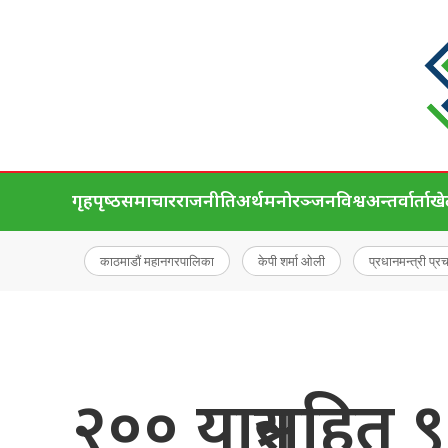
गृहपृष्‍ठ
समाचार
राजनीति
अर्थ
मनोरञ्जन
विश्व
अन्तर्वार्ता
ख
काठमाडौं महानगरपालिका
केपी शर्मा ओली
प्रधानमन्त्री प्र
२०० यात्रुसहित 