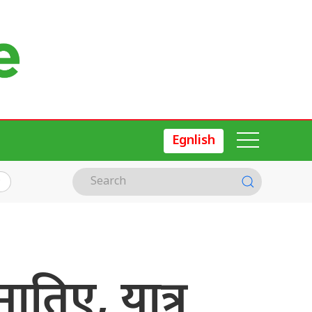
Egnlish
िए, यात्रु