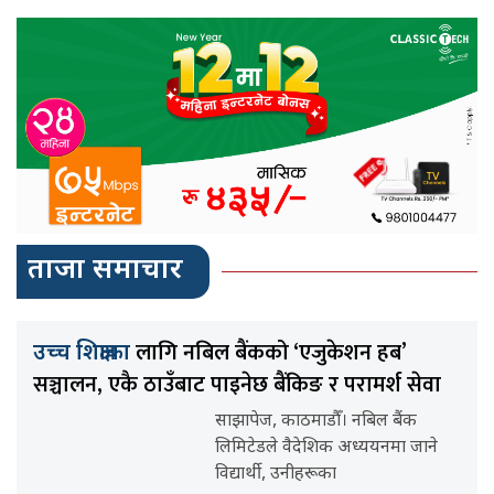
ताजा समाचार
लागि नबिल बैंकको ‘एजुकेशन हब’
उच्च शिक्षाका
सञ्चालन, एकै ठाउँबाट पाइनेछ बैंकिङ र परामर्श सेवा
साझापेज, काठमाडौँ। नबिल बैंक
लिमिटेडले वैदेशिक अध्ययनमा जाने
विद्यार्थी, उनीहरूका