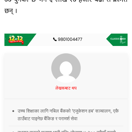
७७ पुगेको छ भने ६ लाख १७ हजार बढी सं’क्रमित
छन् ।
लेखकबाट थप
उच्च शिक्षाका लागि नबिल बैंकको ‘एजुकेशन हब’ सञ्चालन, एकै
ठाउँबाट पाइनेछ बैंकिङ र परामर्श सेवा