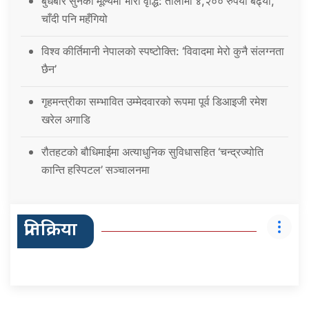
बुधबार सुनको मूल्यमा भारी वृद्धि: तोलामा ४,२०० रुपैयाँ बढ्यो,
चाँदी पनि महँगियो
विश्व कीर्तिमानी नेपालको स्पष्टोक्ति: ‘विवादमा मेरो कुनै संलग्नता
छैन’
गृहमन्त्रीका सम्भावित उम्मेदवारको रूपमा पूर्व डिआइजी रमेश
खरेल अगाडि
रौतहटको बौधिमाईमा अत्याधुनिक सुविधासहित ‘चन्द्रज्योति
कान्ति हस्पिटल’ सञ्चालनमा
प्रतिक्रिया