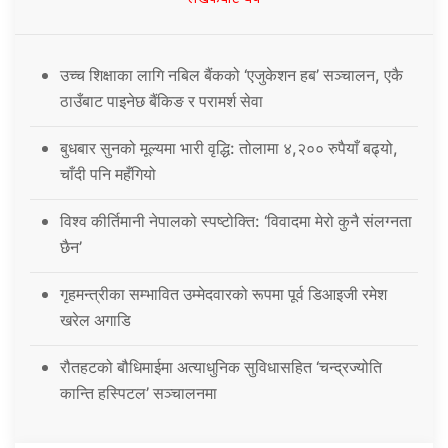
उच्च शिक्षाका लागि नबिल बैंकको ‘एजुकेशन हब’ सञ्चालन, एकै
ठाउँबाट पाइनेछ बैंकिङ र परामर्श सेवा
बुधबार सुनको मूल्यमा भारी वृद्धि: तोलामा ४,२०० रुपैयाँ बढ्यो,
चाँदी पनि महँगियो
विश्व कीर्तिमानी नेपालको स्पष्टोक्ति: ‘विवादमा मेरो कुनै संलग्नता
छैन’
गृहमन्त्रीका सम्भावित उम्मेदवारको रूपमा पूर्व डिआइजी रमेश
खरेल अगाडि
रौतहटको बौधिमाईमा अत्याधुनिक सुविधासहित ‘चन्द्रज्योति
कान्ति हस्पिटल’ सञ्चालनमा