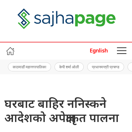
Egnlish
काठमाडौं महानगरपालिका
केपी शर्मा ओली
प्रधानमन्त्री प्रचण्ड
घरबाट बाहिर ननिस्कने
आदेशको अपेक्षाकृत पालना