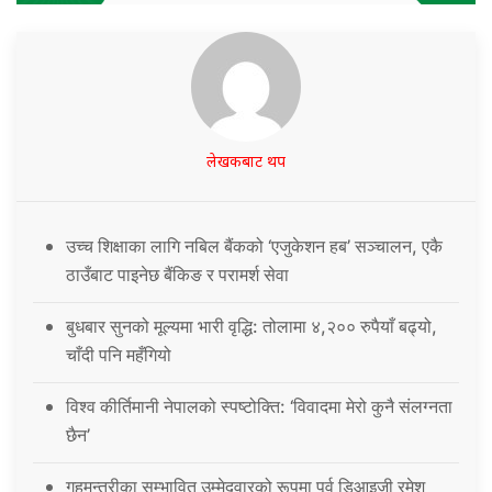
लेखकबाट थप
उच्च शिक्षाका लागि नबिल बैंकको ‘एजुकेशन हब’ सञ्चालन, एकै
ठाउँबाट पाइनेछ बैंकिङ र परामर्श सेवा
बुधबार सुनको मूल्यमा भारी वृद्धि: तोलामा ४,२०० रुपैयाँ बढ्यो,
चाँदी पनि महँगियो
विश्व कीर्तिमानी नेपालको स्पष्टोक्ति: ‘विवादमा मेरो कुनै संलग्नता
छैन’
गृहमन्त्रीका सम्भावित उम्मेदवारको रूपमा पूर्व डिआइजी रमेश