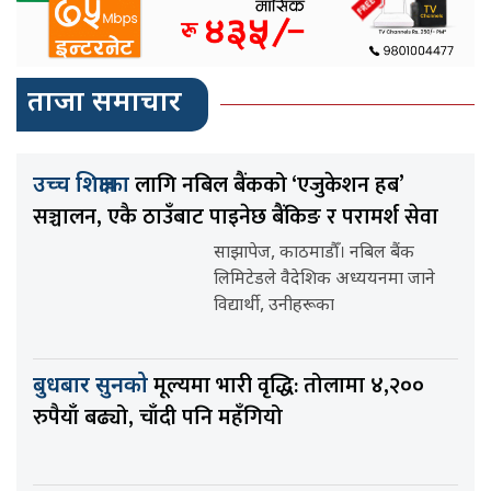
ताजा समाचार
लागि नबिल बैंकको ‘एजुकेशन हब’
उच्च शिक्षाका
सञ्चालन, एकै ठाउँबाट पाइनेछ बैंकिङ र परामर्श सेवा
साझापेज, काठमाडौँ। नबिल बैंक
लिमिटेडले वैदेशिक अध्ययनमा जाने
विद्यार्थी, उनीहरूका
मूल्यमा भारी वृद्धि: तोलामा ४,२००
बुधबार सुनको
रुपैयाँ बढ्यो, चाँदी पनि महँगियो