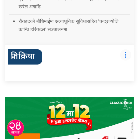
खरेल अगाडि
रौतहटको बौधिमाईमा अत्याधुनिक सुविधासहित ‘चन्द्रज्योति
कान्ति हस्पिटल’ सञ्चालनमा
प्रतिक्रिया