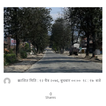
प्रकाशित मिति : १२ चैत्र २०७६, बुधबार ००:०० १८ : १७ बजे
0
Shares