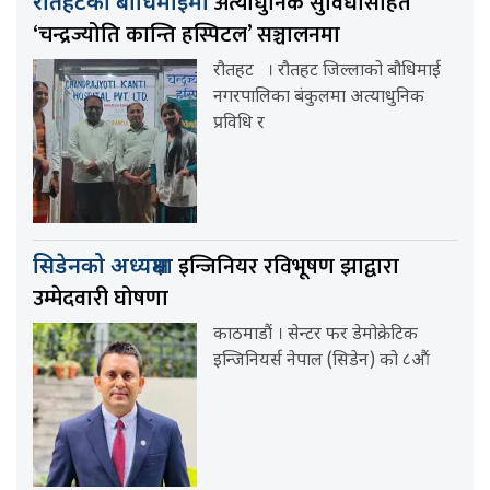
अत्याधुनिक सुविधासहित
रौतहटको बौधिमाईमा
‘चन्द्रज्योति कान्ति हस्पिटल’ सञ्चालनमा
रौतहट । रौतहट जिल्लाको बौधिमाई
नगरपालिका बंकुलमा अत्याधुनिक
प्रविधि र
इन्जिनियर रविभूषण झाद्वारा
सिडेनको अध्यक्षमा
उम्मेदवारी घोषणा
काठमाडौं । सेन्टर फर डेमोक्रेटिक
इन्जिनियर्स नेपाल (सिडेन) को ८औं