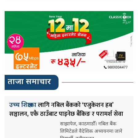
ताजा समाचार
लागि नबिल बैंकको ‘एजुकेशन हब’
उच्च शिक्षाका
सञ्चालन, एकै ठाउँबाट पाइनेछ बैंकिङ र परामर्श सेवा
साझापेज, काठमाडौँ। नबिल बैंक
लिमिटेडले वैदेशिक अध्ययनमा जाने