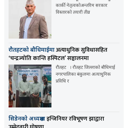
कार्की नेतृत्वकोअन्तरिम सरकार
विस्तारको तयारी तीव्र
अत्याधुनिक सुविधासहित
रौतहटको बौधिमाईमा
‘चन्द्रज्योति कान्ति हस्पिटल’ सञ्चालनमा
रौतहट । रौतहट जिल्लाको बौधिमाई
नगरपालिका बंकुलमा अत्याधुनिक
प्रविधि र
इन्जिनियर रविभूषण झाद्वारा
सिडेनको अध्यक्षमा
उम्मेदवारी घोषणा