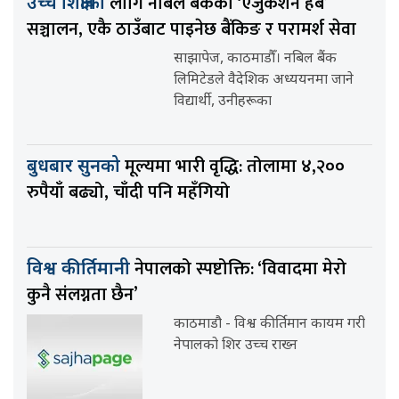
लागि नबिल बैंकको ‘एजुकेशन हब’
उच्च शिक्षाका
सञ्चालन, एकै ठाउँबाट पाइनेछ बैंकिङ र परामर्श सेवा
साझापेज, काठमाडौँ। नबिल बैंक
लिमिटेडले वैदेशिक अध्ययनमा जाने
विद्यार्थी, उनीहरूका
मूल्यमा भारी वृद्धि: तोलामा ४,२००
बुधबार सुनको
रुपैयाँ बढ्यो, चाँदी पनि महँगियो
नेपालको स्पष्टोक्ति: ‘विवादमा मेरो
विश्व कीर्तिमानी
कुनै संलग्नता छैन’
काठमाडौ - विश्व कीर्तिमान कायम गरी
नेपालको शिर उच्च राख्न