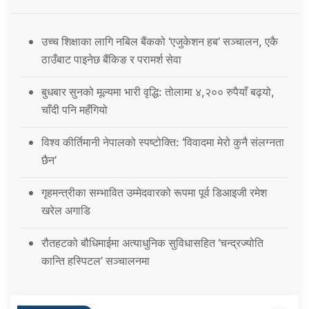
उच्च शिक्षाका लागि नबिल बैंकको ‘एजुकेशन हब’ सञ्चालन, एकै
ठाउँबाट पाइनेछ बैंकिङ र परामर्श सेवा
बुधबार सुनको मूल्यमा भारी वृद्धि: तोलामा ४,२०० रुपैयाँ बढ्यो,
चाँदी पनि महँगियो
विश्व कीर्तिमानी नेपालको स्पष्टोक्ति: ‘विवादमा मेरो कुनै संलग्नता
छैन’
गृहमन्त्रीका सम्भावित उम्मेदवारको रूपमा पूर्व डिआइजी रमेश
खरेल अगाडि
रौतहटको बौधिमाईमा अत्याधुनिक सुविधासहित ‘चन्द्रज्योति
कान्ति हस्पिटल’ सञ्चालनमा