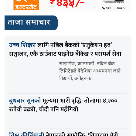
ताजा समाचार
लागि नबिल बैंकको ‘एजुकेशन हब’
उच्च शिक्षाका
सञ्चालन, एकै ठाउँबाट पाइनेछ बैंकिङ र परामर्श सेवा
साझापेज, काठमाडौँ। नबिल बैंक
लिमिटेडले वैदेशिक अध्ययनमा जाने
विद्यार्थी, उनीहरूका
मूल्यमा भारी वृद्धि: तोलामा ४,२००
बुधबार सुनको
रुपैयाँ बढ्यो, चाँदी पनि महँगियो
नेपालको स्पष्टोक्ति: ‘विवादमा मेरो
विश्व कीर्तिमानी