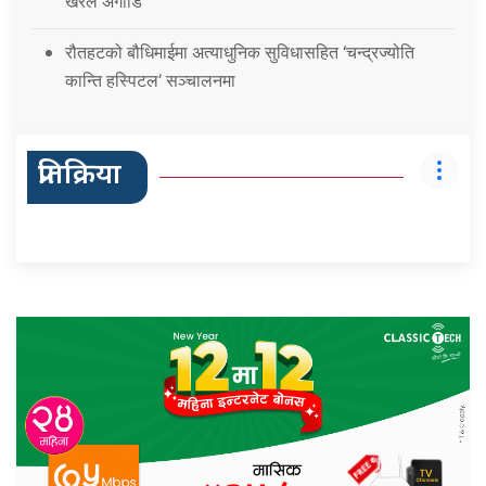
खरेल अगाडि
रौतहटको बौधिमाईमा अत्याधुनिक सुविधासहित ‘चन्द्रज्योति
कान्ति हस्पिटल’ सञ्चालनमा
प्रतिक्रिया