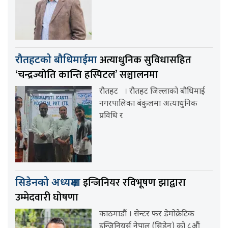
अत्याधुनिक सुविधासहित
रौतहटको बौधिमाईमा
‘चन्द्रज्योति कान्ति हस्पिटल’ सञ्चालनमा
रौतहट । रौतहट जिल्लाको बौधिमाई
नगरपालिका बंकुलमा अत्याधुनिक
प्रविधि र
इन्जिनियर रविभूषण झाद्वारा
सिडेनको अध्यक्षमा
उम्मेदवारी घोषणा
काठमाडौं । सेन्टर फर डेमोक्रेटिक
इन्जिनियर्स नेपाल (सिडेन) को ८औं