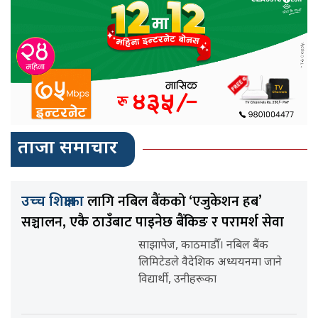
ताजा समाचार
लागि नबिल बैंकको ‘एजुकेशन हब’
उच्च शिक्षाका
सञ्चालन, एकै ठाउँबाट पाइनेछ बैंकिङ र परामर्श सेवा
साझापेज, काठमाडौँ। नबिल बैंक
लिमिटेडले वैदेशिक अध्ययनमा जाने
विद्यार्थी, उनीहरूका