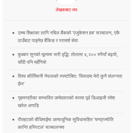
लेखकबाट थप
उच्च शिक्षाका लागि नबिल बैंकको ‘एजुकेशन हब’ सञ्चालन, एकै
ठाउँबाट पाइनेछ बैंकिङ र परामर्श सेवा
बुधबार सुनको मूल्यमा भारी वृद्धि: तोलामा ४,२०० रुपैयाँ बढ्यो,
चाँदी पनि महँगियो
विश्व कीर्तिमानी नेपालको स्पष्टोक्ति: ‘विवादमा मेरो कुनै संलग्नता
छैन’
गृहमन्त्रीका सम्भावित उम्मेदवारको रूपमा पूर्व डिआइजी रमेश
खरेल अगाडि
रौतहटको बौधिमाईमा अत्याधुनिक सुविधासहित ‘चन्द्रज्योति
कान्ति हस्पिटल’ सञ्चालनमा