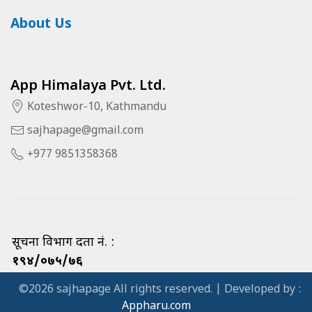
About Us
App Himalaya Pvt. Ltd.
Koteshwor-10, Kathmandu
sajhapage@gmail.com
+977 9851358368
सूचना विभाग दर्ता नं. :
१९४/०७५/७६
©2026 sajhapage All rights reserved. | Developed by :
Appharu.com