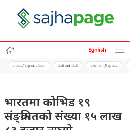
Egnlish
काठमाडौं महानगरपालिका
केपी शर्मा ओली
प्रधानमन्त्री प्रचण्ड
भारतमा कोभिड १९
संङ्क्रमितको संख्या १५ लाख