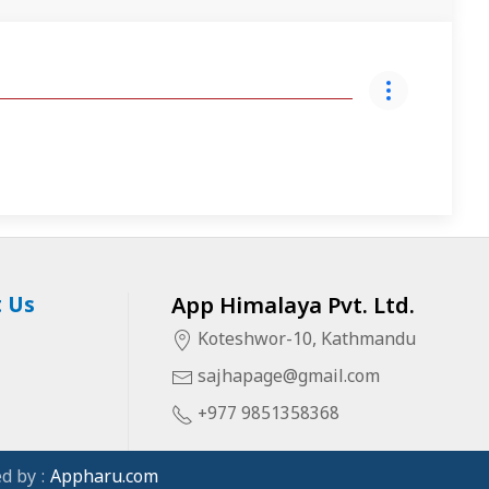
 Us
App Himalaya Pvt. Ltd.
Koteshwor-10, Kathmandu
sajhapage@gmail.com
+977 9851358368
d by :
Appharu.com