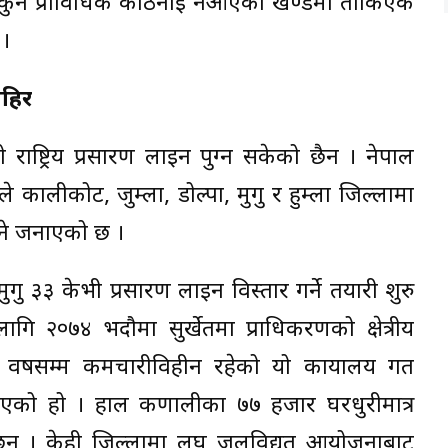
मा कुनै प्राविधिक कठिनाइ नआएको खण्डमा तोकिएकै
 ।
ाहिर
को राष्ट्रिय प्रसारण लाइन पुग्न सकेको छैन । नेपाल
तले कालीकोट, जुम्ला, डोल्पा, मुगु र हुम्ला जिल्लामा
ाग्ने जनाएको छ ।
ु ३३ केभी प्रसारण लाइन विस्तार गर्ने तयारी शुरु
ागि २०७४ भदौमा सुर्खेतमा प्राधिकरणको क्षेत्रीय
वर्षसम्म कर्मचारीविहीन रहेको यो कार्यालय गत
ण भएको हो । हाल कर्णालीका ७७ हजार घरधुरीमात्र
का छन् । केही जिल्लामा लघु जलविद्युत् आयोजनाबाट