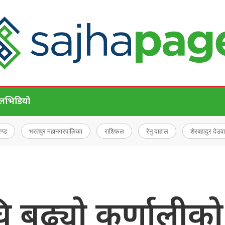
ेल
भिडियो
चण्ड
भरतपुर महानगरपालिका
राशिफल
रेनु दाहाल
शेरबहादुर देउवा
बढ्यो कर्णालीको ‘ड