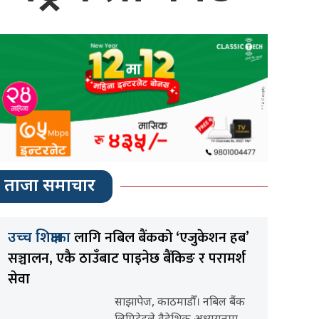
ताजा समाचार
लागि नबिल बैंकको ‘एजुकेशन हब’
उच्च शिक्षाका
सञ्चालन, एकै ठाउँबाट पाइनेछ बैंकिङ र परामर्श
सेवा
साझापेज, काठमाडौँ। नबिल बैंक