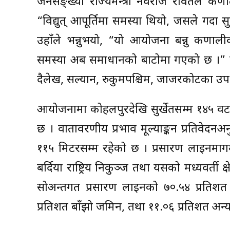
जनसङ्ख्या राज्यमन्त्री नवराज रावतले कर्णा
“विद्युत् आपूर्तिमा समस्या थियो, जसले गर्दा
उहाँले भन्नुभयो, “यो आयोजना बन्नु कर्णाल
समस्या अब समाधानको बाटोमा गएको छ ।” लाइ
दैलेख, सल्यान, रुकुमपश्चिम, जाजरकोटका उपभ
आयोजनामा कोहलपुरदेखि सुर्खेतसम्म १४५ वट
छ । वातावरणीय प्रभाव मूल्याङ्कन प्रतिवेद
११५ मिटरसम्म रहेको छ । प्रसारण लाइनमार्गमा ब
बर्दिया राष्ट्रिय निकुञ्ज तथा यसको मध्यवर्ती क्ष
सोअन्तर्गत प्रसारण लाइनको ७०.५४ प्रतिशत 
प्रतिशत बाँझो जमिन, तथा ११.०६ प्रतिशत अन