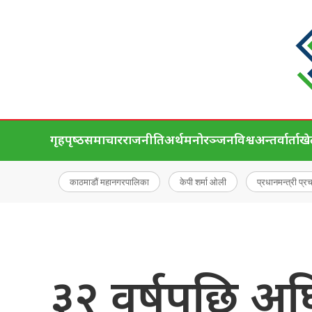
गृहपृष्‍ठ
समाचार
राजनीति
अर्थ
मनोरञ्जन
विश्व
अन्तर्वार्ता
ख
काठमाडौं महानगरपालिका
केपी शर्मा ओली
प्रधानमन्त्री प्र
३२ वर्षपछि अघि 