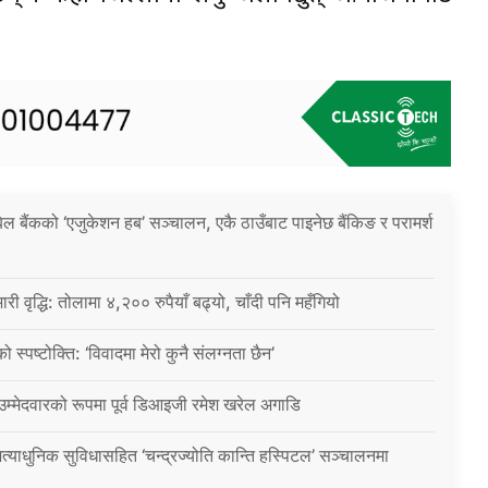
िल बैंकको ‘एजुकेशन हब’ सञ्चालन, एकै ठाउँबाट पाइनेछ बैंकिङ र परामर्श
ारी वृद्धि: तोलामा ४,२०० रुपैयाँ बढ्यो, चाँदी पनि महँगियो
ो स्पष्टोक्ति: ‘विवादमा मेरो कुनै संलग्नता छैन’
 उम्मेदवारको रूपमा पूर्व डिआइजी रमेश खरेल अगाडि
्याधुनिक सुविधासहित ‘चन्द्रज्योति कान्ति हस्पिटल’ सञ्चालनमा