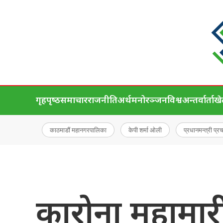
गृहपृष्‍ठ
समाचार
राजनीति
अर्थ
मनोरञ्जन
विश्व
अन्तर्वार्ता
ख
काठमाडौं महानगरपालिका
केपी शर्मा ओली
प्रधानमन्त्री प्र
कारोना महामार