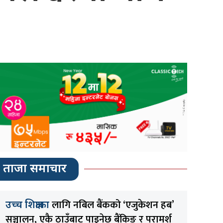
ताजा समाचार
लागि नबिल बैंकको ‘एजुकेशन हब’
उच्च शिक्षाका
सञ्चालन, एकै ठाउँबाट पाइनेछ बैंकिङ र परामर्श