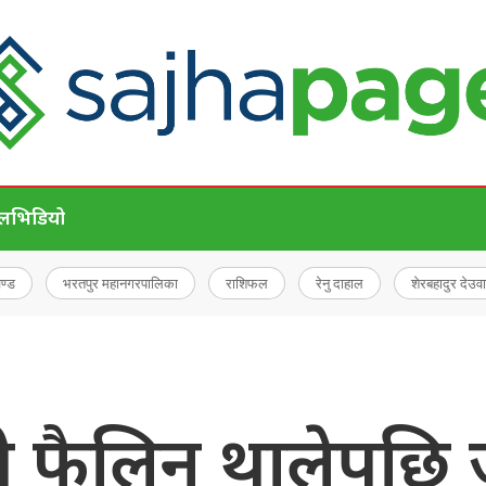
ेल
भिडियो
चण्ड
भरतपुर महानगरपालिका
राशिफल
रेनु दाहाल
शेरबहादुर देउवा
ी फैलिन थालेपछि ज