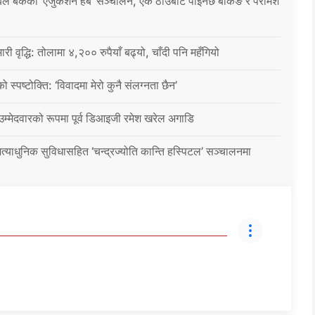
िल बैंकको ‘एजुकेशन हब’ सञ्चालन, एकै ठाउँबाट पाइनेछ बैंकिङ र परामर्श
ारी वृद्धि: तोलामा ४,२०० रुपैयाँ बढ्यो, चाँदी पनि महँगियो
ो स्पष्टोक्ति: ‘विवादमा मेरो कुनै संलग्नता छैन’
 उम्मेदवारको रूपमा पूर्व डिआइजी रमेश खरेल अगाडि
्याधुनिक सुविधासहित ‘चन्द्रज्योति कान्ति हस्पिटल’ सञ्चालनमा