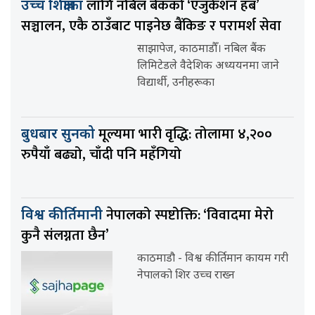
लागि नबिल बैंकको ‘एजुकेशन हब’
उच्च शिक्षाका
सञ्चालन, एकै ठाउँबाट पाइनेछ बैंकिङ र परामर्श सेवा
साझापेज, काठमाडौँ। नबिल बैंक
लिमिटेडले वैदेशिक अध्ययनमा जाने
विद्यार्थी, उनीहरूका
मूल्यमा भारी वृद्धि: तोलामा ४,२००
बुधबार सुनको
रुपैयाँ बढ्यो, चाँदी पनि महँगियो
नेपालको स्पष्टोक्ति: ‘विवादमा मेरो
विश्व कीर्तिमानी
कुनै संलग्नता छैन’
काठमाडौ - विश्व कीर्तिमान कायम गरी
नेपालको शिर उच्च राख्न