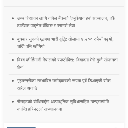
उच्च शिक्षाका लागि नबिल बैंकको ‘एजुकेशन हब’ सञ्चालन, एकै
ठाउँबाट पाइनेछ बैंकिङ र परामर्श सेवा
बुधबार सुनको मूल्यमा भारी वृद्धि: तोलामा ४,२०० रुपैयाँ बढ्यो,
चाँदी पनि महँगियो
विश्व कीर्तिमानी नेपालको स्पष्टोक्ति: ‘विवादमा मेरो कुनै संलग्नता
छैन’
गृहमन्त्रीका सम्भावित उम्मेदवारको रूपमा पूर्व डिआइजी रमेश
खरेल अगाडि
रौतहटको बौधिमाईमा अत्याधुनिक सुविधासहित ‘चन्द्रज्योति
कान्ति हस्पिटल’ सञ्चालनमा