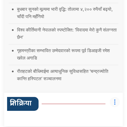
बुधबार सुनको मूल्यमा भारी वृद्धि: तोलामा ४,२०० रुपैयाँ बढ्यो,
चाँदी पनि महँगियो
विश्व कीर्तिमानी नेपालको स्पष्टोक्ति: ‘विवादमा मेरो कुनै संलग्नता
छैन’
गृहमन्त्रीका सम्भावित उम्मेदवारको रूपमा पूर्व डिआइजी रमेश
खरेल अगाडि
रौतहटको बौधिमाईमा अत्याधुनिक सुविधासहित ‘चन्द्रज्योति
कान्ति हस्पिटल’ सञ्चालनमा
प्रतिक्रिया