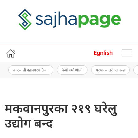
Egnlish
काठमाडौं महानगरपालिका
केपी शर्मा ओली
प्रधानमन्त्री प्रचण्ड
मकवानपुरका २१९ घरेलु
उद्योग बन्द