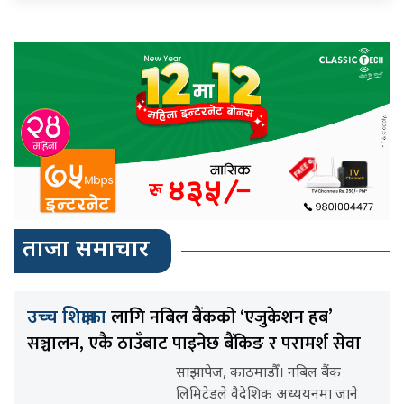
ताजा समाचार
लागि नबिल बैंकको ‘एजुकेशन हब’
उच्च शिक्षाका
सञ्चालन, एकै ठाउँबाट पाइनेछ बैंकिङ र परामर्श सेवा
साझापेज, काठमाडौँ। नबिल बैंक
लिमिटेडले वैदेशिक अध्ययनमा जाने