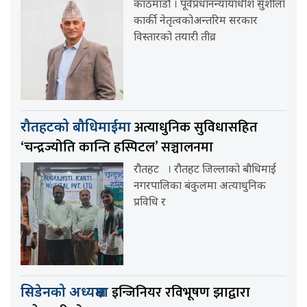
काठमाडौं । पूर्वप्रधानन्यायाधीश सुशीला
कार्की नेतृत्वकोअन्तरिम सरकार
विस्तारको तयारी तीव्र
अत्याधुनिक सुविधासहित
रौतहटको बौधिमाईमा
‘चन्द्रज्योति कान्ति हस्पिटल’ सञ्चालनमा
रौतहट । रौतहट जिल्लाको बौधिमाई
नगरपालिका बंकुलमा अत्याधुनिक
प्रविधि र
इन्जिनियर रविभूषण झाद्वारा
सिडेनको अध्यक्षमा