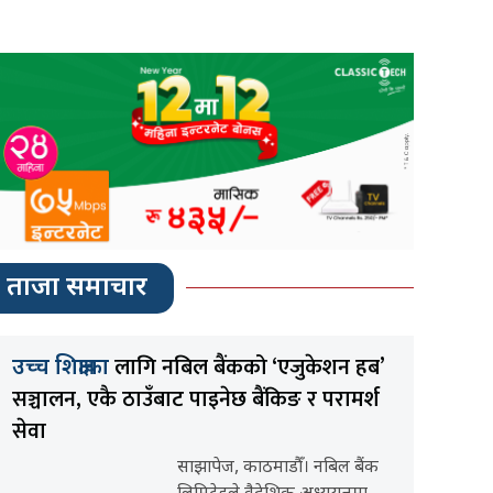
ताजा समाचार
लागि नबिल बैंकको ‘एजुकेशन हब’
उच्च शिक्षाका
सञ्चालन, एकै ठाउँबाट पाइनेछ बैंकिङ र परामर्श
सेवा
साझापेज, काठमाडौँ। नबिल बैंक