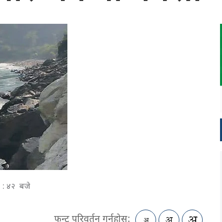
१ : ४२ बजे
फन्ट परिवर्तन गर्नुहोस: