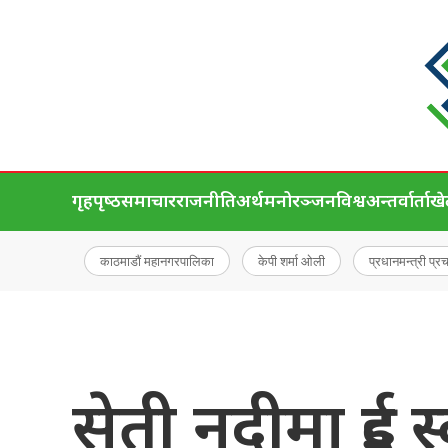
गृहपृष्‍ठ
समाचार
राजनीति
अर्थ
मनोरञ्जन
विश्व
अन्तर्वार्ता
ख
काठमाडौं महानगरपालिका
केपी शर्मा ओली
प्रधानमन्त्री प्र
सेती नदीमा दुई स्