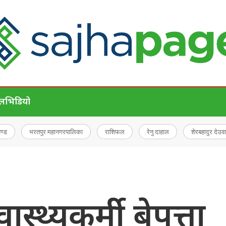
ेल
भिडियो
चण्ड
भरतपुर महानगरपालिका
राशिफल
रेनु दाहाल
शेरबहादुर देउवा
वास्थ्यकर्मी बेपत्ता