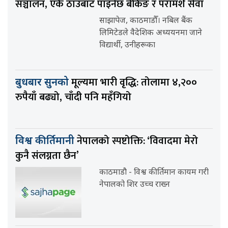
सञ्चालन, एकै ठाउँबाट पाइनेछ बैंकिङ र परामर्श सेवा
साझापेज, काठमाडौँ। नबिल बैंक
लिमिटेडले वैदेशिक अध्ययनमा जाने
विद्यार्थी, उनीहरूका
मूल्यमा भारी वृद्धि: तोलामा ४,२००
बुधबार सुनको
रुपैयाँ बढ्यो, चाँदी पनि महँगियो
नेपालको स्पष्टोक्ति: ‘विवादमा मेरो
विश्व कीर्तिमानी
कुनै संलग्नता छैन’
काठमाडौ - विश्व कीर्तिमान कायम गरी
नेपालको शिर उच्च राख्न