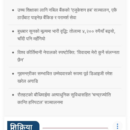
उच्च शिक्षाका लागि नबिल बैंकको ‘एजुकेशन हब’ सञ्चालन, एकै
ठाउँबाट पाइनेछ बैंकिङ र परामर्श सेवा
बुधबार सुनको मूल्यमा भारी वृद्धि: तोलामा ४,२०० रुपैयाँ बढ्यो,
चाँदी पनि महँगियो
विश्व कीर्तिमानी नेपालको स्पष्टोक्ति: ‘विवादमा मेरो कुनै संलग्नता
छैन’
गृहमन्त्रीका सम्भावित उम्मेदवारको रूपमा पूर्व डिआइजी रमेश
खरेल अगाडि
रौतहटको बौधिमाईमा अत्याधुनिक सुविधासहित ‘चन्द्रज्योति
कान्ति हस्पिटल’ सञ्चालनमा
प्रतिक्रिया