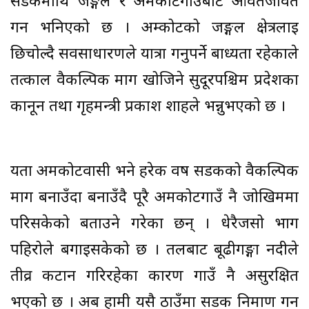
सडकमाथि जङ्गल र अमकोटगाउँबाट आवतजावत
गर्न भनिएको छ । अम्कोटको जङ्गल क्षेत्रलाई
छिचोल्दै सर्वसाधारणले यात्रा गर्नुपर्ने बाध्यता रहेकाले
तत्काल वैकल्पिक मार्ग खोजिने सुदूरपश्चिम प्रदेशका
कानून तथा गृहमन्त्री प्रकाश शाहले भन्नुभएको छ ।
यता अमकोटवासी भने हरेक वर्ष सडकको वैकल्पिक
मार्ग बनाउँदा बनाउँदै पूरै अमकोटगाउँ नै जोखिममा
परिसकेको बताउने गरेका छन् । धेरैजसो भाग
पहिरोले बगाइसकेको छ । तलबाट बूढीगङ्गा नदीले
तीव्र कटान गरिरहेका कारण गाउँ नै असुरक्षित
भएको छ । अब हामी यसै ठाउँमा सडक निर्माण गर्न