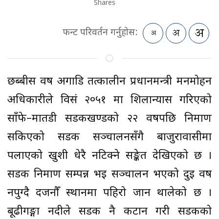
Shares
फन्ट परिवर्तन गर्नुहोस:
छब्बीस वर्ष अगाडि तत्कालीन प्रधानमन्त्री मनमोहन
अधिकारीले विसं २०५१ मा शिलान्यास गरिएको
साँफे–मार्तडी सडकखण्डको २२ वर्षपछि निर्माण
सकिएको सडक सञ्चालनसँगै बाजुरावासीमा
पलाएको खुशी धेरै नटिक्ने सङ्केत देखिएको छ ।
सडक निर्माण सम्पन्न भई सञ्चालन भएको दुई वर्ष
नपुग्दै दर्जनौँ स्थानमा पहिरो जान थालेको छ ।
बूढीगङ्गा नदीले सडक नै कटान गरी सडकको