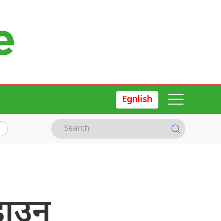
Egnlish
डाउन