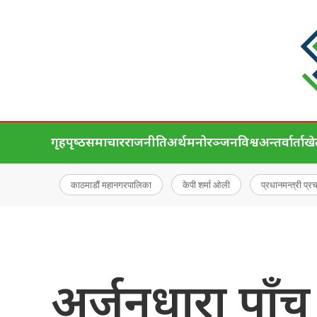
गृहपृष्‍ठ
समाचार
राजनीति
अर्थ
मनोरञ्जन
विश्व
अन्तर्वार्ता
ख
काठमाडौं महानगरपालिका
केपी शर्मा ओली
प्रधानमन्त्री प्र
अर्जुनधारा पा