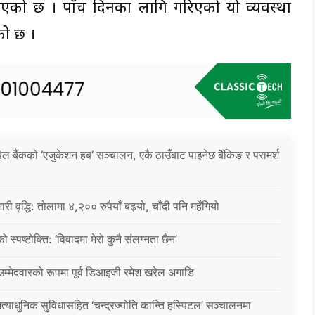
रिएको छ । पाँच दिनका लागि गरिएको यो व्यवस्था
को छ ।
िल बैंकको ‘एजुकेशन हब’ सञ्चालन, एकै ठाउँबाट पाइनेछ बैंकिङ र परामर्श
ारी वृद्धि: तोलामा ४,२०० रुपैयाँ बढ्यो, चाँदी पनि महँगियो
ो स्पष्टोक्ति: ‘विवादमा मेरो कुनै संलग्नता छैन’
 उम्मेदवारको रूपमा पूर्व डिआइजी रमेश खरेल अगाडि
्याधुनिक सुविधासहित ‘चन्द्रज्योति कान्ति हस्पिटल’ सञ्चालनमा