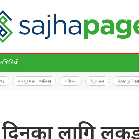
ेल
भिडियो
चण्ड
भरतपुर महानगरपालिका
राशिफल
रेनु दाहाल
शेरबहादुर देउवा
ँच दिनका लागि लक