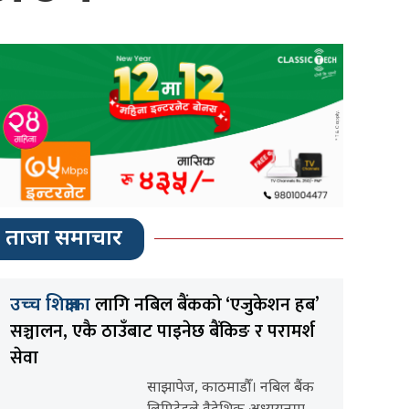
ताजा समाचार
लागि नबिल बैंकको ‘एजुकेशन हब’
उच्च शिक्षाका
सञ्चालन, एकै ठाउँबाट पाइनेछ बैंकिङ र परामर्श
सेवा
साझापेज, काठमाडौँ। नबिल बैंक