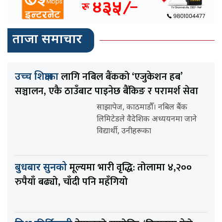
ताजा समाचार
लागि नबिल बैंकको ‘एजुकेशन हब’
उच्च शिक्षाका
सञ्चालन, एकै ठाउँबाट पाइनेछ बैंकिङ र परामर्श सेवा
साझापेज, काठमाडौँ। नबिल बैंक
लिमिटेडले वैदेशिक अध्ययनमा जाने
विद्यार्थी, उनीहरूका
मूल्यमा भारी वृद्धि: तोलामा ४,२००
बुधबार सुनको
रुपैयाँ बढ्यो, चाँदी पनि महँगियो