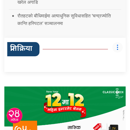
खरेल अगाडि
रौतहटको बौधिमाईमा अत्याधुनिक सुविधासहित ‘चन्द्रज्योति
कान्ति हस्पिटल’ सञ्चालनमा
प्रतिक्रिया