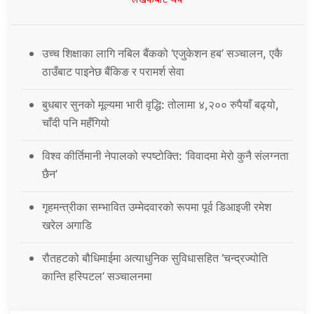
लेखकबाट थप
उच्च शिक्षाका लागि नबिल बैंकको ‘एजुकेशन हब’ सञ्चालन, एकै
ठाउँबाट पाइनेछ बैंकिङ र परामर्श सेवा
बुधबार सुनको मूल्यमा भारी वृद्धि: तोलामा ४,२०० रुपैयाँ बढ्यो,
चाँदी पनि महँगियो
विश्व कीर्तिमानी नेपालको स्पष्टोक्ति: ‘विवादमा मेरो कुनै संलग्नता
छैन’
गृहमन्त्रीका सम्भावित उम्मेदवारको रूपमा पूर्व डिआइजी रमेश
खरेल अगाडि
रौतहटको बौधिमाईमा अत्याधुनिक सुविधासहित ‘चन्द्रज्योति
कान्ति हस्पिटल’ सञ्चालनमा