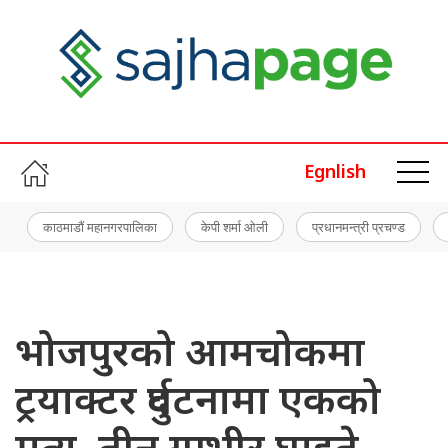
Egnlish
काठमाडौं महानगरपालिका
केपी शर्मा ओली
प्रधानमन्त्री प्रचण्ड
भोजपुरको आमचोकमा
ट्रयाक्टर दुर्घटनामा एकको