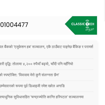
िल बैंकको ‘एजुकेशन हब’ सञ्चालन, एकै ठाउँबाट पाइनेछ बैंकिङ र परामर्श
ारी वृद्धि: तोलामा ४,२०० रुपैयाँ बढ्यो, चाँदी पनि महँगियो
ो स्पष्टोक्ति: ‘विवादमा मेरो कुनै संलग्नता छैन’
 उम्मेदवारको रूपमा पूर्व डिआइजी रमेश खरेल अगाडि
्याधुनिक सुविधासहित ‘चन्द्रज्योति कान्ति हस्पिटल’ सञ्चालनमा