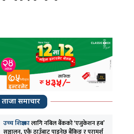
ताजा समाचार
लागि नबिल बैंकको ‘एजुकेशन हब’
उच्च शिक्षाका
सञ्चालन, एकै ठाउँबाट पाइनेछ बैंकिङ र परामर्श