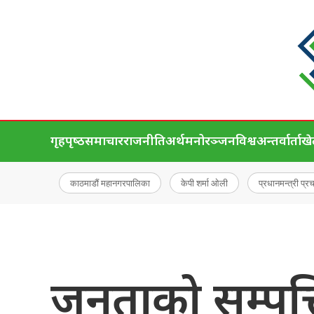
गृहपृष्‍ठ
समाचार
राजनीति
अर्थ
मनोरञ्जन
विश्व
अन्तर्वार्ता
ख
काठमाडौं महानगरपालिका
केपी शर्मा ओली
प्रधानमन्त्री प्र
जनताको सम्पत्ति 