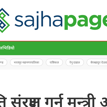
ेल
भिडियो
चण्ड
भरतपुर महानगरपालिका
राशिफल
रेनु दाहाल
शेरबहादुर देउवा
संरक्षण गर्न मन्त्री