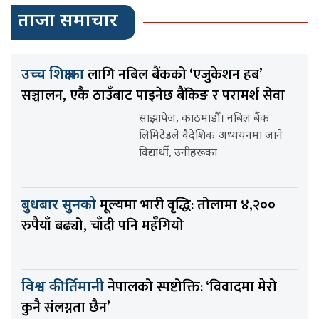
ताजा समाचार
लागि नबिल बैंकको ‘एजुकेशन हब’
उच्च शिक्षाका
सञ्चालन, एकै ठाउँबाट पाइनेछ बैंकिङ र परामर्श सेवा
साझापेज, काठमाडौँ। नबिल बैंक
लिमिटेडले वैदेशिक अध्ययनमा जाने
विद्यार्थी, उनीहरूका
मूल्यमा भारी वृद्धि: तोलामा ४,२००
बुधबार सुनको
रुपैयाँ बढ्यो, चाँदी पनि महँगियो
नेपालको स्पष्टोक्ति: ‘विवादमा मेरो
विश्व कीर्तिमानी
कुनै संलग्नता छैन’