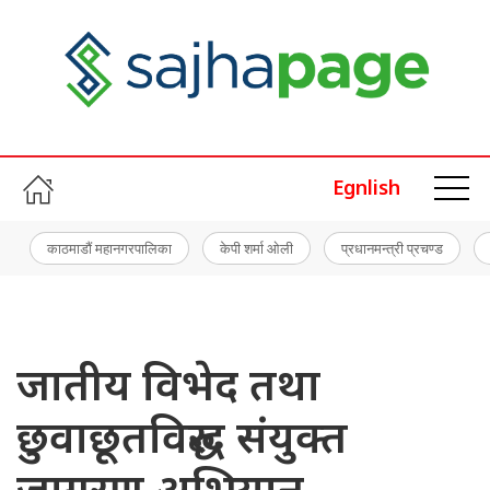
Egnlish
काठमाडौं महानगरपालिका
केपी शर्मा ओली
प्रधानमन्त्री प्रचण्ड
जातीय विभेद तथा
छुवाछूतविरुद्ध संयुक्त