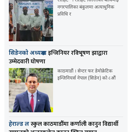
रौतहट । रौतहट जिल्लाको बौधिमाई
नगरपालिका बंकुलमा अत्याधुनिक
प्रविधि र
इन्जिनियर रविभूषण झाद्वारा
सिडेनको अध्यक्षमा
उम्मेदवारी घोषणा
काठमाडौं । सेन्टर फर डेमोक्रेटिक
इन्जिनियर्स नेपाल (सिडेन) को ८औं
स्कुल काठमाडौँमा कर्णाली कानुन विद्यार्थी
हेराल्ड ल