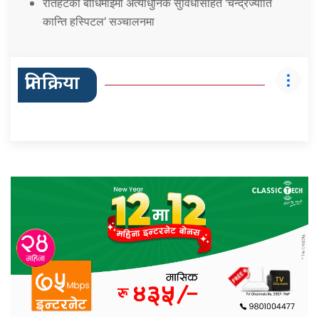
रौतहटको बौधिमाईमा अत्याधुनिक सुविधासहित ‘चन्द्रज्योति
कान्ति हस्पिटल’ सञ्चालनमा
प्रतिक्रिया