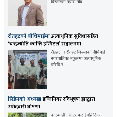
विस्तारको तयारी तीव्र
अत्याधुनिक सुविधासहित
रौतहटको बौधिमाईमा
‘चन्द्रज्योति कान्ति हस्पिटल’ सञ्चालनमा
रौतहट । रौतहट जिल्लाको बौधिमाई
नगरपालिका बंकुलमा अत्याधुनिक
प्रविधि र
इन्जिनियर रविभूषण झाद्वारा
सिडेनको अध्यक्षमा
उम्मेदवारी घोषणा
काठमाडौं । सेन्टर फर डेमोक्रेटिक