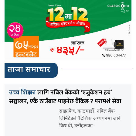
ताजा समाचार
लागि नबिल बैंकको ‘एजुकेशन हब’
उच्च शिक्षाका
सञ्चालन, एकै ठाउँबाट पाइनेछ बैंकिङ र परामर्श सेवा
साझापेज, काठमाडौँ। नबिल बैंक
लिमिटेडले वैदेशिक अध्ययनमा जाने
विद्यार्थी, उनीहरूका