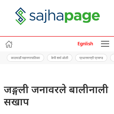
Egnlish
काठमाडौं महानगरपालिका
केपी शर्मा ओली
प्रधानमन्त्री प्रचण्ड
जङ्गली जनावरले बालीनाली
सखाप