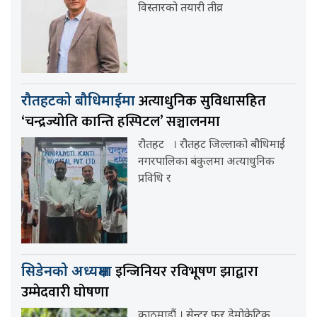
विस्तारको तयारी तीव्र
अत्याधुनिक सुविधासहित
रौतहटको बौधिमाईमा
‘चन्द्रज्योति कान्ति हस्पिटल’ सञ्चालनमा
रौतहट । रौतहट जिल्लाको बौधिमाई
नगरपालिका बंकुलमा अत्याधुनिक
प्रविधि र
इन्जिनियर रविभूषण झाद्वारा
सिडेनको अध्यक्षमा
उम्मेदवारी घोषणा
काठमाडौं । सेन्टर फर डेमोक्रेटिक