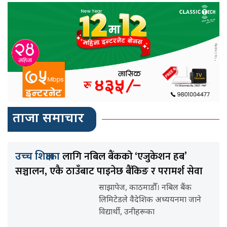
ताजा समाचार
लागि नबिल बैंकको ‘एजुकेशन हब’
उच्च शिक्षाका
सञ्चालन, एकै ठाउँबाट पाइनेछ बैंकिङ र परामर्श सेवा
साझापेज, काठमाडौँ। नबिल बैंक
लिमिटेडले वैदेशिक अध्ययनमा जाने
विद्यार्थी, उनीहरूका