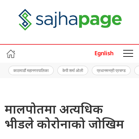
Egnlish
काठमाडौं महानगरपालिका
केपी शर्मा ओली
प्रधानमन्त्री प्रचण्ड
मालपोतमा अत्यधिक
भीडले कोरोनाको जोखिम