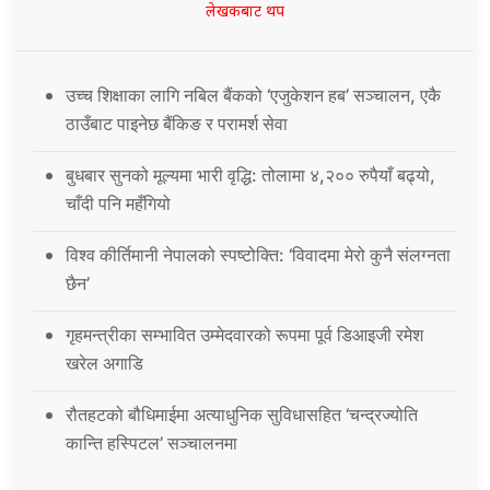
लेखकबाट थप
उच्च शिक्षाका लागि नबिल बैंकको ‘एजुकेशन हब’ सञ्चालन, एकै
ठाउँबाट पाइनेछ बैंकिङ र परामर्श सेवा
बुधबार सुनको मूल्यमा भारी वृद्धि: तोलामा ४,२०० रुपैयाँ बढ्यो,
चाँदी पनि महँगियो
विश्व कीर्तिमानी नेपालको स्पष्टोक्ति: ‘विवादमा मेरो कुनै संलग्नता
छैन’
गृहमन्त्रीका सम्भावित उम्मेदवारको रूपमा पूर्व डिआइजी रमेश
खरेल अगाडि
रौतहटको बौधिमाईमा अत्याधुनिक सुविधासहित ‘चन्द्रज्योति
कान्ति हस्पिटल’ सञ्चालनमा