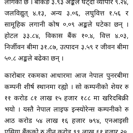
लागेको छ । बैंकिङ ३.९३ अङ्कले घट्दा व्यापार ९.२४,
जलविद्युत् ४.१३, अन्य ३.०६, लघुवित्त १.५६ र
सामूहिक लगानी कोष ०.०९ अङ्कले घटेका छन् ।
होटल ३३.८४, विकास बैंक १०.४, वित्त ४.०३,
निर्जीवन बीमा ३१.८७, उत्पादन ३.५९ र जीवन बीमा
५०.८ अङ्कले बढेका छन् ।
कारोबार रकमका आधारमा आज नेपाल पुनरबीमा
कम्पनी शीर्ष स्थानमा रह्यो । सो कम्पनीको शेयर रु
११ करोड ८१ लाख १५ हजार १८८ मा खरिदबिक्री
भयो । यस्तै नेपाल लाइफ इन्स्योरेन्स कम्पनीको रु
आठ करोड ५४ लाख १६ हजार ७९४, एनआइसी
एसिया बैंकको रु तीन करोड ९९ लाख ६१ हजार २०,