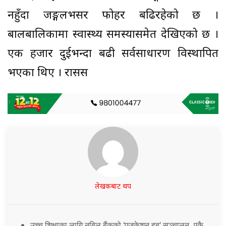
नहुँदा जङ्गलभसर फोहर बढिरहेको छ ।
बालबालिकामा स्वास्थ्य समस्यासमेत देखिएको छ ।
एक हजार दुईभन्दा बढी सर्वसाधारण विस्थापित
भएका थिए । रासस
लेखकबाट थप
उच्च शिक्षाका लागि नबिल बैंकको ‘एजुकेशन हब’ सञ्चालन, एकै