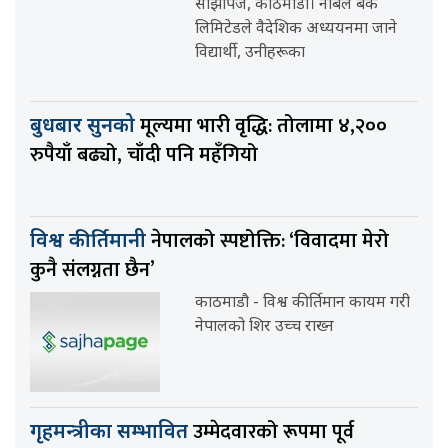
साझापेज, काठमाडौँ। नबिल बैंक
लिमिटेडले वैदेशिक अध्ययनमा जाने
विद्यार्थी, उनीहरूका
मूल्यमा भारी वृद्धि: तोलामा ४,२००
बुधबार सुनको
रुपैयाँ बढ्यो, चाँदी पनि महँगियो
नेपालको स्पष्टोक्ति: ‘विवादमा मेरो
विश्व कीर्तिमानी
कुनै संलग्नता छैन’
काठमाडौ - विश्व कीर्तिमान कायम गरी
नेपालको शिर उच्च राख्न
उम्मेदवारको रूपमा पूर्व
गृहमन्त्रीका सम्भावित