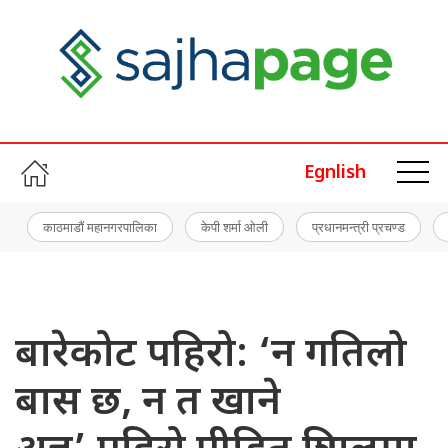
Egnlish
काठमाडौं महानगरपालिका
केपी शर्मा ओली
प्रधानमन्त्री प्रचण्ड
बारेकोट पहिरो: ‘न गतिलो
बास छ, न त खाने