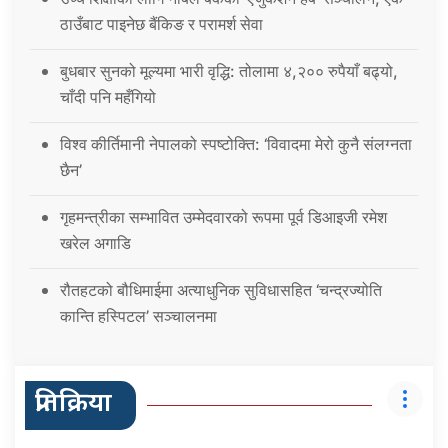
ठाउँबाट पाइनेछ बैंकिङ र परामर्श सेवा
बुधबार सुनको मूल्यमा भारी वृद्धि: तोलामा ४,२०० रुपैयाँ बढ्यो,
चाँदी पनि महँगियो
विश्व कीर्तिमानी नेपालको स्पष्टोक्ति: ‘विवादमा मेरो कुनै संलग्नता
छैन’
गृहमन्त्रीका सम्भावित उम्मेदवारको रूपमा पूर्व डिआइजी रमेश
खरेल अगाडि
रौतहटको बौधिमाईमा अत्याधुनिक सुविधासहित ‘चन्द्रज्योति
कान्ति हस्पिटल’ सञ्चालनमा
प्रतिक्रिया