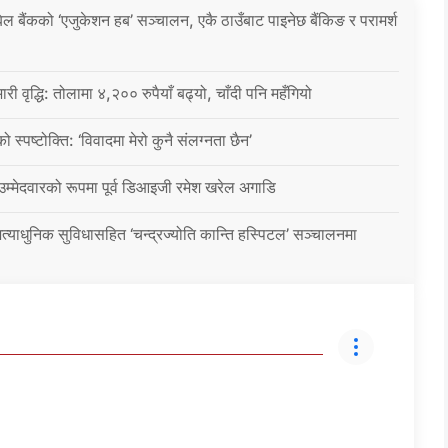
िल बैंकको ‘एजुकेशन हब’ सञ्चालन, एकै ठाउँबाट पाइनेछ बैंकिङ र परामर्श
ारी वृद्धि: तोलामा ४,२०० रुपैयाँ बढ्यो, चाँदी पनि महँगियो
ो स्पष्टोक्ति: ‘विवादमा मेरो कुनै संलग्नता छैन’
 उम्मेदवारको रूपमा पूर्व डिआइजी रमेश खरेल अगाडि
्याधुनिक सुविधासहित ‘चन्द्रज्योति कान्ति हस्पिटल’ सञ्चालनमा