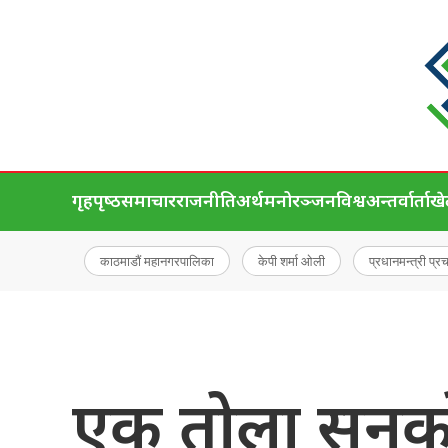
गृहपृष्‍ठ
समाचार
राजनीति
अर्थ
मनोरञ्जन
विश्व
अन्तर्वार्ता
ख
काठमाडौं महानगरपालिका
केपी शर्मा ओली
प्रधानमन्त्री प्र
एक तोला सुनक