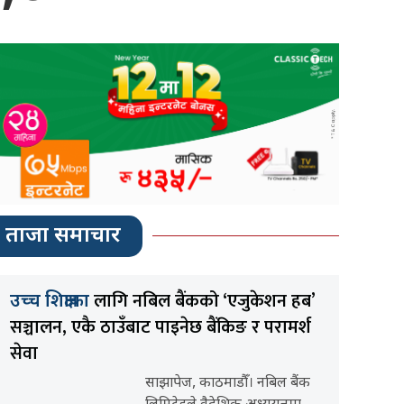
ताजा समाचार
लागि नबिल बैंकको ‘एजुकेशन हब’
उच्च शिक्षाका
सञ्चालन, एकै ठाउँबाट पाइनेछ बैंकिङ र परामर्श
सेवा
साझापेज, काठमाडौँ। नबिल बैंक