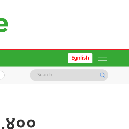
Egnlish
३,४००