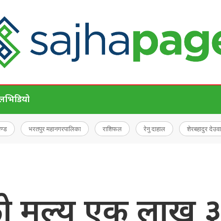
ेल
भिडियो
चण्ड
भरतपुर महानगरपालिका
राशिफल
रेनु दाहाल
शेरबहादुर देउवा
ो मूल्य एक लाख 