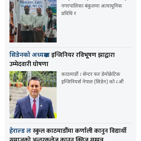
नगरपालिका बंकुलमा अत्याधुनिक
प्रविधि र
इन्जिनियर रविभूषण झाद्वारा
सिडेनको अध्यक्षमा
उम्मेदवारी घोषणा
काठमाडौं । सेन्टर फर डेमोक्रेटिक
इन्जिनियर्स नेपाल (सिडेन) को ८औं
स्कुल काठमाडौँमा कर्णाली कानुन विद्यार्थी
हेराल्ड ल
समाजको अन्तरकलेज कानुन क्विज सम्पन्न