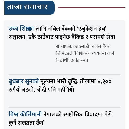
ताजा समाचार
लागि नबिल बैंकको ‘एजुकेशन हब’
उच्च शिक्षाका
सञ्चालन, एकै ठाउँबाट पाइनेछ बैंकिङ र परामर्श सेवा
साझापेज, काठमाडौँ। नबिल बैंक
लिमिटेडले वैदेशिक अध्ययनमा जाने
विद्यार्थी, उनीहरूका
मूल्यमा भारी वृद्धि: तोलामा ४,२००
बुधबार सुनको
रुपैयाँ बढ्यो, चाँदी पनि महँगियो
नेपालको स्पष्टोक्ति: ‘विवादमा मेरो
विश्व कीर्तिमानी
कुनै संलग्नता छैन’