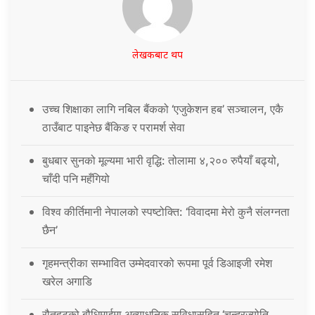
लेखकबाट थप
उच्च शिक्षाका लागि नबिल बैंकको ‘एजुकेशन हब’ सञ्चालन, एकै
ठाउँबाट पाइनेछ बैंकिङ र परामर्श सेवा
बुधबार सुनको मूल्यमा भारी वृद्धि: तोलामा ४,२०० रुपैयाँ बढ्यो,
चाँदी पनि महँगियो
विश्व कीर्तिमानी नेपालको स्पष्टोक्ति: ‘विवादमा मेरो कुनै संलग्नता
छैन’
गृहमन्त्रीका सम्भावित उम्मेदवारको रूपमा पूर्व डिआइजी रमेश
खरेल अगाडि
रौतहटको बौधिमाईमा अत्याधुनिक सुविधासहित ‘चन्द्रज्योति