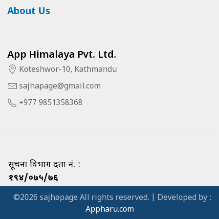
About Us
App Himalaya Pvt. Ltd.
Koteshwor-10, Kathmandu
sajhapage@gmail.com
+977 9851358368
सूचना विभाग दर्ता नं. :
१९४/०७५/७६
©2026 sajhapage All rights reserved. | Developed by :
Appharu.com