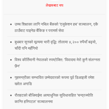
लेखकबाट थप
उच्च शिक्षाका लागि नबिल बैंकको ‘एजुकेशन हब’ सञ्चालन, एकै
ठाउँबाट पाइनेछ बैंकिङ र परामर्श सेवा
बुधबार सुनको मूल्यमा भारी वृद्धि: तोलामा ४,२०० रुपैयाँ बढ्यो,
चाँदी पनि महँगियो
विश्व कीर्तिमानी नेपालको स्पष्टोक्ति: ‘विवादमा मेरो कुनै संलग्नता
छैन’
गृहमन्त्रीका सम्भावित उम्मेदवारको रूपमा पूर्व डिआइजी रमेश
खरेल अगाडि
रौतहटको बौधिमाईमा अत्याधुनिक सुविधासहित ‘चन्द्रज्योति
कान्ति हस्पिटल’ सञ्चालनमा