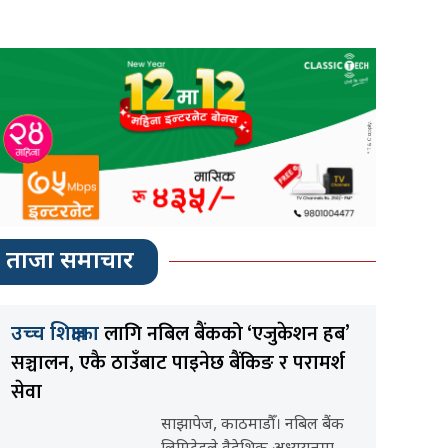
ताजा समाचार
लागि नबिल बैंकको ‘एजुकेशन हब’
उच्च शिक्षाका
सञ्चालन, एकै ठाउँबाट पाइनेछ बैंकिङ र परामर्श
सेवा
साझापेज, काठमाडौँ। नबिल बैंक