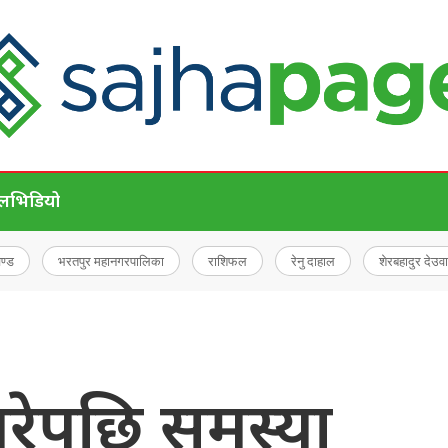
ेल
भिडियो
चण्ड
भरतपुर महानगरपालिका
राशिफल
रेनु दाहाल
शेरबहादुर देउवा
पुरेपछि समस्या