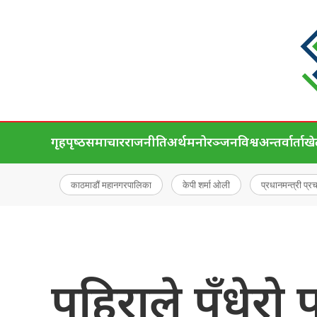
गृहपृष्‍ठ
समाचार
राजनीति
अर्थ
मनोरञ्जन
विश्व
अन्तर्वार्ता
ख
काठमाडौं महानगरपालिका
केपी शर्मा ओली
प्रधानमन्त्री प्र
पहिराले पँधेरो 