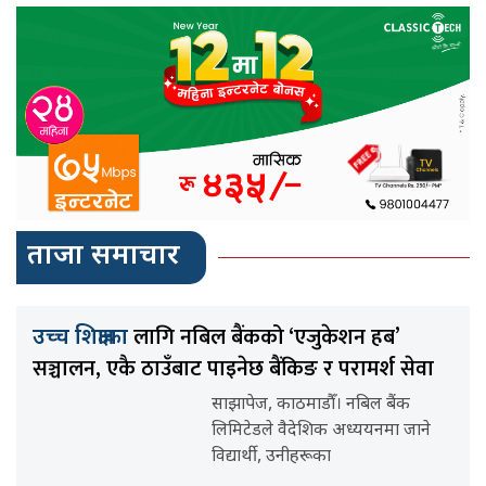
ताजा समाचार
लागि नबिल बैंकको ‘एजुकेशन हब’
उच्च शिक्षाका
सञ्चालन, एकै ठाउँबाट पाइनेछ बैंकिङ र परामर्श सेवा
साझापेज, काठमाडौँ। नबिल बैंक
लिमिटेडले वैदेशिक अध्ययनमा जाने
विद्यार्थी, उनीहरूका