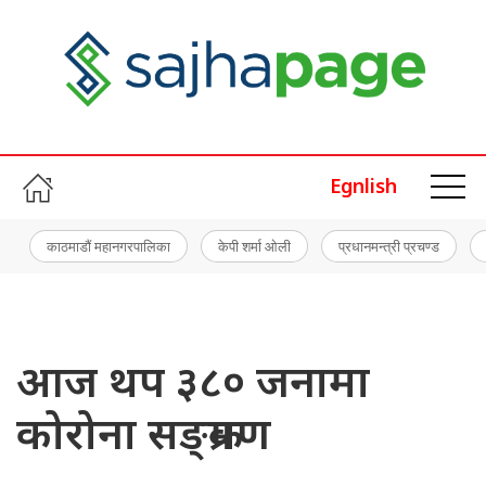
Egnlish
काठमाडौं महानगरपालिका
केपी शर्मा ओली
प्रधानमन्त्री प्रचण्ड
आज थप ३८० जनामा
कोरोना सङ्क्रमण