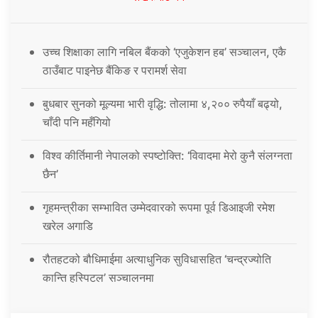
उच्च शिक्षाका लागि नबिल बैंकको ‘एजुकेशन हब’ सञ्चालन, एकै
ठाउँबाट पाइनेछ बैंकिङ र परामर्श सेवा
बुधबार सुनको मूल्यमा भारी वृद्धि: तोलामा ४,२०० रुपैयाँ बढ्यो,
चाँदी पनि महँगियो
विश्व कीर्तिमानी नेपालको स्पष्टोक्ति: ‘विवादमा मेरो कुनै संलग्नता
छैन’
गृहमन्त्रीका सम्भावित उम्मेदवारको रूपमा पूर्व डिआइजी रमेश
खरेल अगाडि
रौतहटको बौधिमाईमा अत्याधुनिक सुविधासहित ‘चन्द्रज्योति
कान्ति हस्पिटल’ सञ्चालनमा