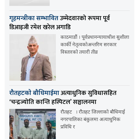
उम्मेदवारको रूपमा पूर्व
गृहमन्त्रीका सम्भावित
डिआइजी रमेश खरेल अगाडि
काठमाडौं । पूर्वप्रधानन्यायाधीश सुशीला
कार्की नेतृत्वकोअन्तरिम सरकार
विस्तारको तयारी तीव्र
अत्याधुनिक सुविधासहित
रौतहटको बौधिमाईमा
‘चन्द्रज्योति कान्ति हस्पिटल’ सञ्चालनमा
रौतहट । रौतहट जिल्लाको बौधिमाई
नगरपालिका बंकुलमा अत्याधुनिक
प्रविधि र