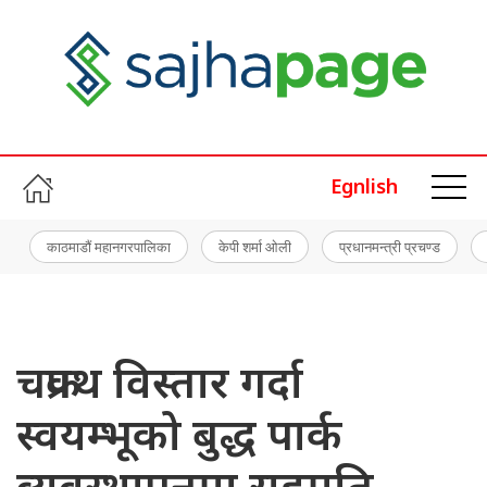
Egnlish
काठमाडौं महानगरपालिका
केपी शर्मा ओली
प्रधानमन्त्री प्रचण्ड
चक्रपथ विस्तार गर्दा
स्वयम्भूको बुद्ध पार्क