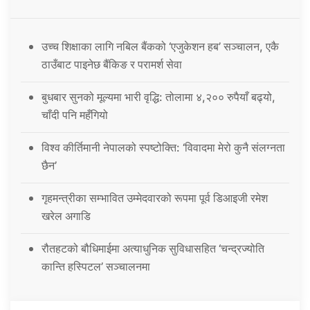
उच्च शिक्षाका लागि नबिल बैंकको ‘एजुकेशन हब’ सञ्चालन, एकै
ठाउँबाट पाइनेछ बैंकिङ र परामर्श सेवा
बुधबार सुनको मूल्यमा भारी वृद्धि: तोलामा ४,२०० रुपैयाँ बढ्यो,
चाँदी पनि महँगियो
विश्व कीर्तिमानी नेपालको स्पष्टोक्ति: ‘विवादमा मेरो कुनै संलग्नता
छैन’
गृहमन्त्रीका सम्भावित उम्मेदवारको रूपमा पूर्व डिआइजी रमेश
खरेल अगाडि
रौतहटको बौधिमाईमा अत्याधुनिक सुविधासहित ‘चन्द्रज्योति
कान्ति हस्पिटल’ सञ्चालनमा