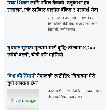
लागि नबिल बैंकको ‘एजुकेशन हब’
उच्च शिक्षाका
सञ्चालन, एकै ठाउँबाट पाइनेछ बैंकिङ र परामर्श सेवा
साझापेज, काठमाडौँ। नबिल बैंक
लिमिटेडले वैदेशिक अध्ययनमा जाने
विद्यार्थी, उनीहरूका
मूल्यमा भारी वृद्धि: तोलामा ४,२००
बुधबार सुनको
रुपैयाँ बढ्यो, चाँदी पनि महँगियो
नेपालको स्पष्टोक्ति: ‘विवादमा मेरो
विश्व कीर्तिमानी
कुनै संलग्नता छैन’
काठमाडौ - विश्व कीर्तिमान कायम गरी
नेपालको शिर उच्च राख्न