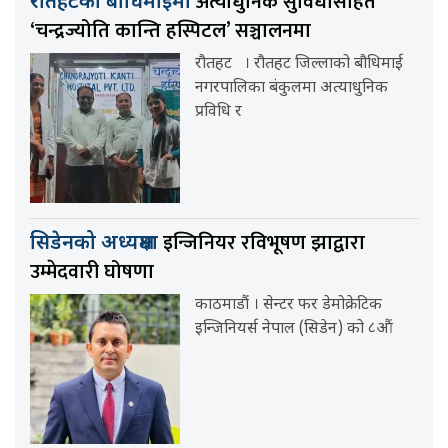
अत्याधुनिक सुविधासहित
रौतहटको बौधिमाईमा
‘चन्द्रज्योति कान्ति हस्पिटल’ सञ्चालनमा
रौतहट । रौतहट जिल्लाको बौधिमाई
नगरपालिका बंकुलमा अत्याधुनिक
प्रविधि र
इन्जिनियर रविभूषण झाद्वारा
सिडेनको अध्यक्षमा
उम्मेदवारी घोषणा
काठमाडौं । सेन्टर फर डेमोक्रेटिक
इन्जिनियर्स नेपाल (सिडेन) को ८औं