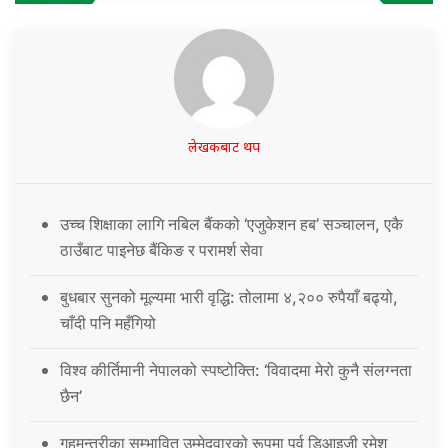
लेखकबाट थप
उच्च शिक्षाका लागि नबिल बैंकको ‘एजुकेशन हब’ सञ्चालन, एकै
ठाउँबाट पाइनेछ बैंकिङ र परामर्श सेवा
बुधबार सुनको मूल्यमा भारी वृद्धि: तोलामा ४,२०० रुपैयाँ बढ्यो,
चाँदी पनि महँगियो
विश्व कीर्तिमानी नेपालको स्पष्टोक्ति: ‘विवादमा मेरो कुनै संलग्नता
छैन’
गृहमन्त्रीका सम्भावित उम्मेदवारको रूपमा पूर्व डिआइजी रमेश