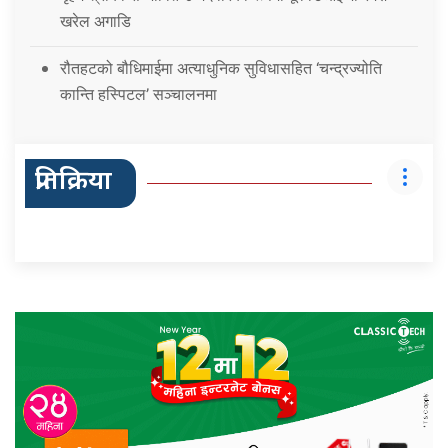
खरेल अगाडि
रौतहटको बौधिमाईमा अत्याधुनिक सुविधासहित ‘चन्द्रज्योति
कान्ति हस्पिटल’ सञ्चालनमा
प्रतिक्रिया