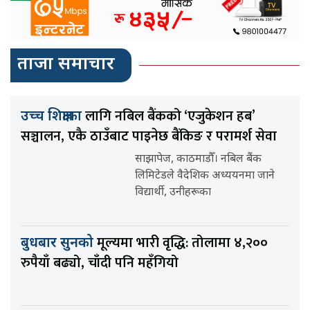
ताजा समाचार
लागि नबिल बैंकको ‘एजुकेशन हब’
उच्च शिक्षाका
सञ्चालन, एकै ठाउँबाट पाइनेछ बैंकिङ र परामर्श सेवा
साझापेज, काठमाडौँ। नबिल बैंक
लिमिटेडले वैदेशिक अध्ययनमा जाने
विद्यार्थी, उनीहरूका
मूल्यमा भारी वृद्धि: तोलामा ४,२००
बुधबार सुनको
रुपैयाँ बढ्यो, चाँदी पनि महँगियो