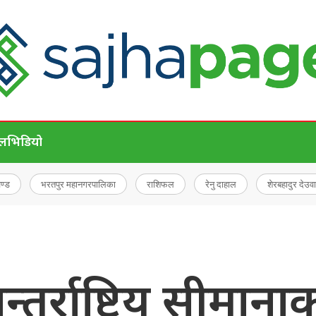
ेल
भिडियो
चण्ड
भरतपुर महानगरपालिका
राशिफल
रेनु दाहाल
शेरबहादुर देउवा
तर्राष्ट्रिय सीमाना