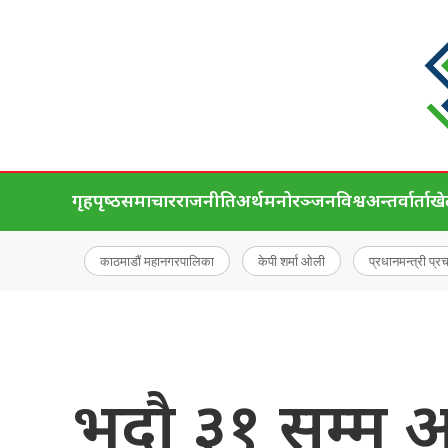
गृहपृष्‍ठ
समाचार
राजनीति
अर्थ
मनोरञ्जन
विश्व
अन्तर्वार्ता
ख
काठमाडौं महानगरपालिका
केपी शर्मा ओली
प्रधानमन्त्री प्र
भदौ ३१ सम्म अन्