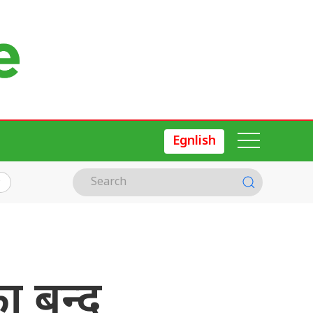
Egnlish
का बन्द