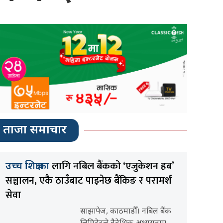
ताजा समाचार
लागि नबिल बैंकको ‘एजुकेशन हब’
उच्च शिक्षाका
सञ्चालन, एकै ठाउँबाट पाइनेछ बैंकिङ र परामर्श
सेवा
साझापेज, काठमाडौँ। नबिल बैंक