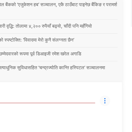
िल बैंकको ‘एजुकेशन हब’ सञ्चालन, एकै ठाउँबाट पाइनेछ बैंकिङ र परामर्श
ारी वृद्धि: तोलामा ४,२०० रुपैयाँ बढ्यो, चाँदी पनि महँगियो
ो स्पष्टोक्ति: ‘विवादमा मेरो कुनै संलग्नता छैन’
 उम्मेदवारको रूपमा पूर्व डिआइजी रमेश खरेल अगाडि
्याधुनिक सुविधासहित ‘चन्द्रज्योति कान्ति हस्पिटल’ सञ्चालनमा