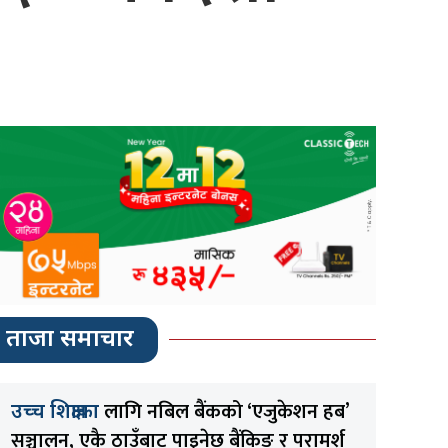
ताजा समाचार
लागि नबिल बैंकको ‘एजुकेशन हब’
उच्च शिक्षाका
सञ्चालन, एकै ठाउँबाट पाइनेछ बैंकिङ र परामर्श