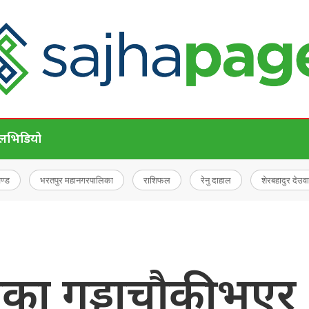
ेल
भिडियो
चण्ड
भरतपुर महानगरपालिका
राशिफल
रेनु दाहाल
शेरबहादुर देउवा
ाका गड्डाचौकी भएर