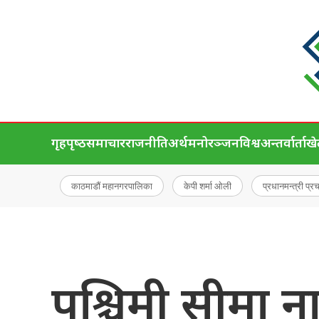
गृहपृष्‍ठ
समाचार
राजनीति
अर्थ
मनोरञ्जन
विश्व
अन्तर्वार्ता
ख
काठमाडौं महानगरपालिका
केपी शर्मा ओली
प्रधानमन्त्री प्र
पश्चिमी सीमा न