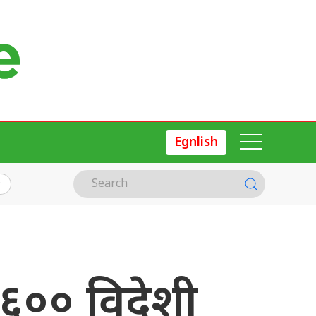
Egnlish
 ६०० विदेशी