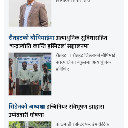
विस्तारको तयारी तीव्र
अत्याधुनिक सुविधासहित
रौतहटको बौधिमाईमा
‘चन्द्रज्योति कान्ति हस्पिटल’ सञ्चालनमा
रौतहट । रौतहट जिल्लाको बौधिमाई
नगरपालिका बंकुलमा अत्याधुनिक
प्रविधि र
इन्जिनियर रविभूषण झाद्वारा
सिडेनको अध्यक्षमा
उम्मेदवारी घोषणा
काठमाडौं । सेन्टर फर डेमोक्रेटिक