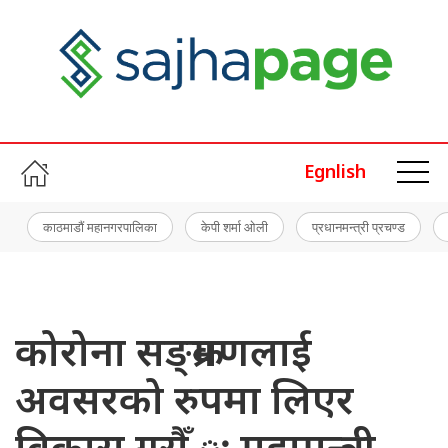
Egnlish
काठमाडौं महानगरपालिका
केपी शर्मा ओली
प्रधानमन्त्री प्रचण्ड
कोरोना सङ्क्रमणलाई
अवसरको रुपमा लिएर