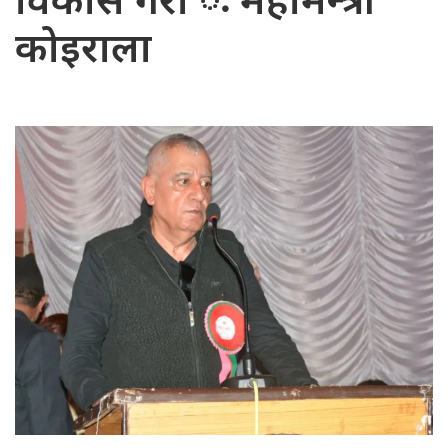
विकास गरौँ ः महामन्त्री
कोइराला