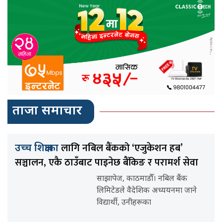
ताजा समाचार
लागि नबिल बैंकको ‘एजुकेशन हब’
उच्च शिक्षाका
सञ्चालन, एकै ठाउँबाट पाइनेछ बैंकिङ र परामर्श सेवा
साझापेज, काठमाडौँ। नबिल बैंक
लिमिटेडले वैदेशिक अध्ययनमा जाने
विद्यार्थी, उनीहरूका