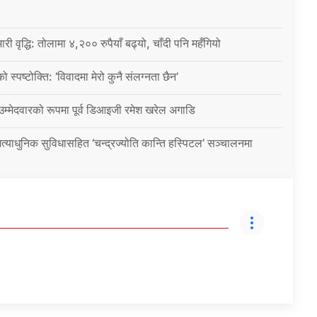
ारी वृद्धि: तोलामा ४,२०० रुपैयाँ बढ्यो, चाँदी पनि महँगियो
ो स्पष्टोक्ति: ‘विवादमा मेरो कुनै संलग्नता छैन’
 उम्मेदवारको रूपमा पूर्व डिआइजी रमेश खरेल अगाडि
्याधुनिक सुविधासहित ‘चन्द्रज्योति कान्ति हस्पिटल’ सञ्चालनमा