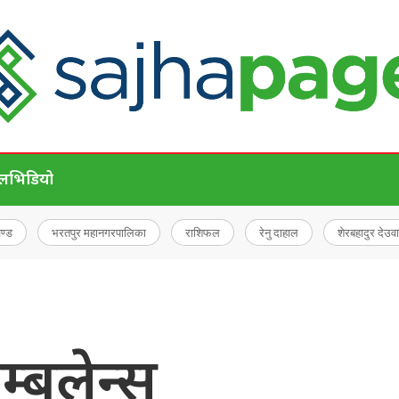
ेल
भिडियो
चण्ड
भरतपुर महानगरपालिका
राशिफल
रेनु दाहाल
शेरबहादुर देउवा
्बुलेन्स