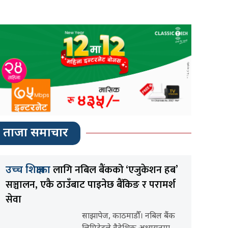
ताजा समाचार
लागि नबिल बैंकको ‘एजुकेशन हब’
उच्च शिक्षाका
सञ्चालन, एकै ठाउँबाट पाइनेछ बैंकिङ र परामर्श
सेवा
साझापेज, काठमाडौँ। नबिल बैंक