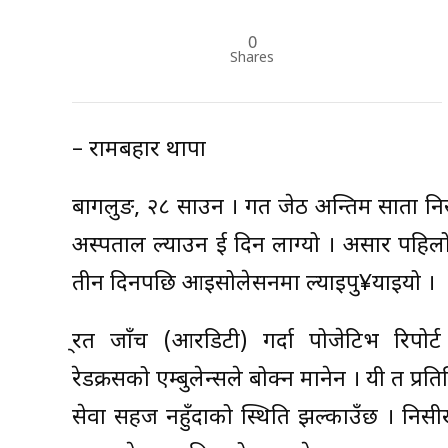
0
Shares
– रामबहादुर थापा
बागलुङ, २८ साउन । गत जेठ अन्तिम साता नि
अस्पताल ल्याउन दुई दिन लाग्यो । असार पह
तीन दिनपछि आइसोलेसनमा ल्याइपु¥याइयो ।
दु्रत जाँच (आरडिटी) गर्दा पोजेटिभ रिप
रेडक्रसको एम्बुलेन्सले बोक्न मानेन । यी त प्रतिन
सेवा सहज नहुँदाको स्थिति झल्काउँछ । निसी