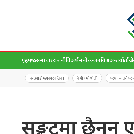
गृहपृष्‍ठ
समाचार
राजनीति
अर्थ
मनोरञ्जन
विश्व
अन्तर्वार्ता
ख
काठमाडौं महानगरपालिका
केपी शर्मा ओली
प्रधानमन्त्री प्र
सङ्कटमा छैनन् एम