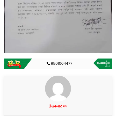
लेखकबाट थप