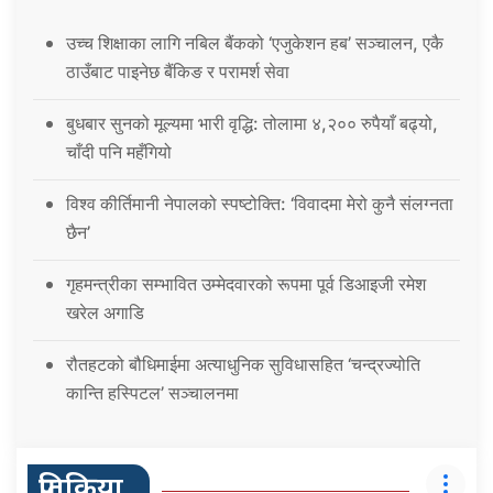
उच्च शिक्षाका लागि नबिल बैंकको ‘एजुकेशन हब’ सञ्चालन, एकै
ठाउँबाट पाइनेछ बैंकिङ र परामर्श सेवा
बुधबार सुनको मूल्यमा भारी वृद्धि: तोलामा ४,२०० रुपैयाँ बढ्यो,
चाँदी पनि महँगियो
विश्व कीर्तिमानी नेपालको स्पष्टोक्ति: ‘विवादमा मेरो कुनै संलग्नता
छैन’
गृहमन्त्रीका सम्भावित उम्मेदवारको रूपमा पूर्व डिआइजी रमेश
खरेल अगाडि
रौतहटको बौधिमाईमा अत्याधुनिक सुविधासहित ‘चन्द्रज्योति
कान्ति हस्पिटल’ सञ्चालनमा
प्रतिक्रिया